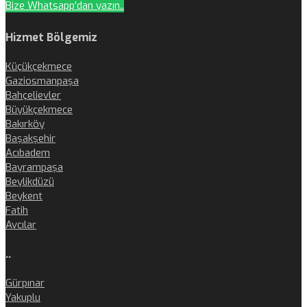
Bize Whatsapp'dan yazın..
Hizmet Bölgemiz
Küçükçekmece
Gaziosmanpaşa
Bahçelievler
Büyükçekmece
Bakırköy
Başakşehir
Acıbadem
Bayrampaşa
Beylikdüzü
Beykent
Fatih
Avcılar
..
Gürpınar
Yakuplu