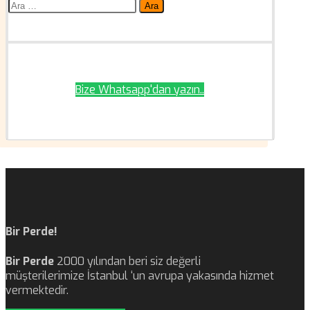
Arama:
Bize Whatsapp'dan yazın..
Bir Perde!
Bir Perde
2000 yılından beri siz değerli
müşterilerimize İstanbul ‘un avrupa yakasında hizmet
vermektedir.