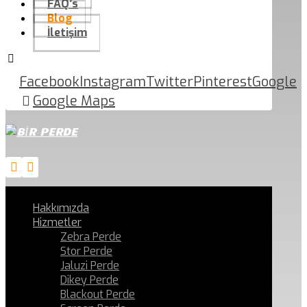
FAQ’s
Blog
İletişim
Facebook
Instagram
Twitter
Pinterest
Google
Google Maps
Hakkımızda
Hizmetler
Zebra Perde
Stor Perde
Jaluzi Perde
Dikey Perde
Blackout Perde