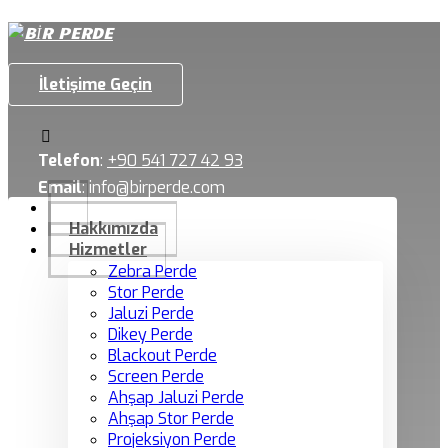
İletişime Geçin
Telefon
:
+90 541 727 42 93
Email
:
info@birperde.com
Hakkımızda
Hizmetler
Zebra Perde
Stor Perde
Jaluzi Perde
Dikey Perde
Blackout Perde
Screen Perde
Ahşap Jaluzi Perde
Ahşap Stor Perde
Projeksiyon Perde