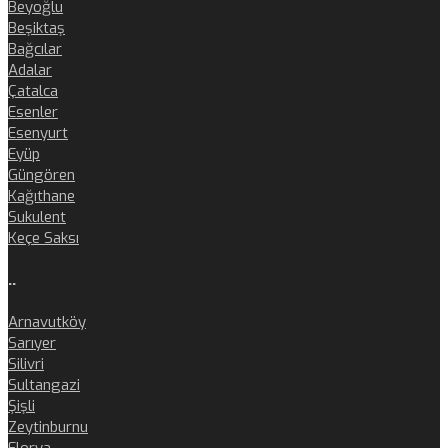
Beyoğlu
Beşiktaş
Bağcılar
Adalar
Çatalca
Esenler
Esenyurt
Eyüp
Güngören
Kağıthane
Sukulent
Keçe Saksı
..
Arnavutköy
Sarıyer
Silivri
Sultangazi
Şişli
Zeytinburnu