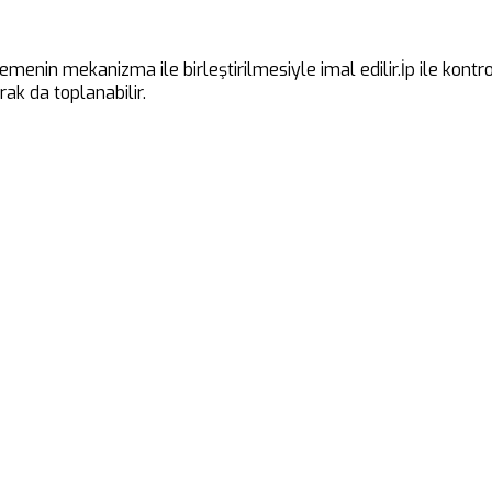
emenin mekanizma ile birleştirilmesiyle imal edilir.İp ile kont
ak da toplanabilir.