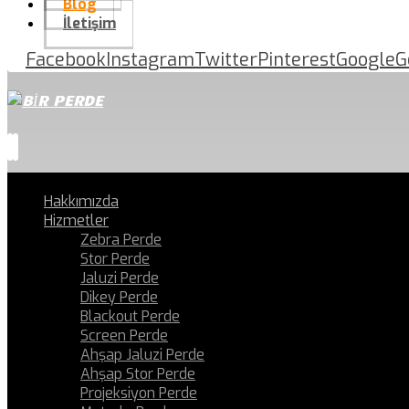
Blog
İletişim
Facebook
Instagram
Twitter
Pinterest
Google
G
Hakkımızda
Hizmetler
Zebra Perde
Stor Perde
Jaluzi Perde
Dikey Perde
Blackout Perde
Screen Perde
Ahşap Jaluzi Perde
Ahşap Stor Perde
Projeksiyon Perde