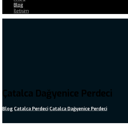
Blog
İletişim
Çatalca Dağyenice Perdeci
Blog
Çatalca Perdeci
Çatalca Dağyenice Perdeci