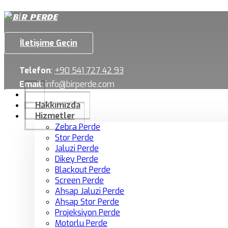
İletişime Geçin
Telefon
:
+90 541 727 42 93
Email
:
info@birperde.com
Hakkımızda
Hizmetler
Zebra Perde
Stor Perde
Jaluzi Perde
Dikey Perde
Blackout Perde
Screen Perde
Ahşap Jaluzi Perde
Ahşap Stor Perde
Projeksiyon Perde
Motorlu Perde