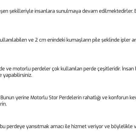
en şekilleriyle insanlara sunulmaya devam edilmektedirler. Bu 
 kullanılabilen ve 2 cm enindeki kumaşların pile şeklinde ipler
rde ve motorlu perdeler çok kullanılan perde çeşitleridir. İnsa
 yapabilirsiniz.
unun yerine Motorlu Stor Perdelerin rahatlığı ve konforun keyfin
rin.
i bu perdeye yansıtmak amacı ile hizmet veriyor ve böylelikle v