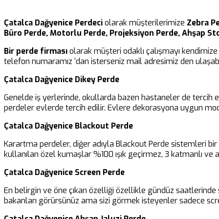
Çatalca Dağyenice Perdeci
olarak müşterilerimize
Zebra Pe
Büro Perde, Motorlu Perde, Projeksiyon Perde, Ahşap St
Bir perde firması
olarak müşteri odaklı çalışmayı kendimize 
telefon numaramız ‘dan isterseniz mail adresimiz den ulaşabil
Çatalca Dağyenice Dikey Perde
Genelde iş yerlerinde, okullarda bazen hastaneler de tercih 
perdeler evlerde tercih edilir. Evlere dekorasyona uygun mod
Çatalca Dağyenice Blackout Perde
Karartma perdeler, diğer adıyla Blackout Perde sistemleri b
kullanılan özel kumaşlar %100 ışık geçirmez, 3 katmanlı ve al
Çatalca Dağyenice Screen Perde
En belirgin ve öne çıkan özelliği özellikle gündüz saatlerinde 
bakanları görürsünüz ama sizi görmek isteyenler sadece scre
Çatalca Dağyenice Ahşap Jaluzi Perde