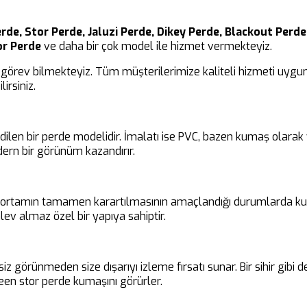
rde, Stor Perde, Jaluzi Perde, Dikey Perde, Blackout Perde,
or Perde
ve daha bir çok model ile hizmet vermekteyiz.
görev bilmekteyiz. Tüm müşterilerimize kaliteli hizmeti uygun 
irsiniz.
edilen bir perde modelidir. İmalatı ise PVC, bazen kumaş olara
ern bir görünüm kazandırır.
ir ortamın tamamen karartılmasının amaçlandığı durumlarda kul
ev almaz özel bir yapıya sahiptir.
siz görünmeden size dışarıyı izleme fırsatı sunar. Bir sihir gibi
en stor perde kumaşını görürler.