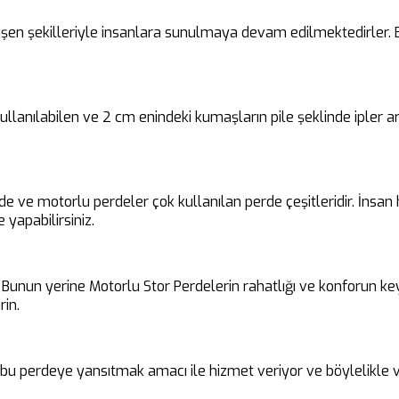
en şekilleriyle insanlara sunulmaya devam edilmektedirler. Bu 
 kullanılabilen ve 2 cm enindeki kumaşların pile şeklinde ipler
rde ve motorlu perdeler çok kullanılan perde çeşitleridir. İnsa
 yapabilirsiniz.
unun yerine Motorlu Stor Perdelerin rahatlığı ve konforun keyfin
rin.
i bu perdeye yansıtmak amacı ile hizmet veriyor ve böylelikle v