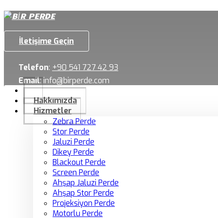
İletişime Geçin
Telefon
:
+90 541 727 42 93
Email
:
info@birperde.com
Hakkımızda
Hizmetler
Zebra Perde
Stor Perde
Jaluzi Perde
Dikey Perde
Blackout Perde
Screen Perde
Ahşap Jaluzi Perde
Ahşap Stor Perde
Projeksiyon Perde
Motorlu Perde