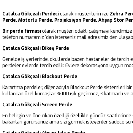
Çatalca Gökçeali Perdeci
olarak müşterilerimize
Zebra Perd
Perde, Motorlu Perde, Projeksiyon Perde, Ahşap Stor Pe
Bir perde firması
olarak müşteri odaklı çalışmayı kendimize 
telefon numaramız ‘dan isterseniz mail adresimiz den ulaşabil
Çatalca Gökçeali Dikey Perde
Genelde iş yerlerinde, okullarda bazen hastaneler de tercih 
perdeler evlerde tercih edilir. Evlere dekorasyona uygun mod
Çatalca Gökçeali Blackout Perde
Karartma perdeler, diğer adıyla Blackout Perde sistemleri b
kullanılan özel kumaşlar %100 ışık geçirmez, 3 katmanlı ve al
Çatalca Gökçeali Screen Perde
En belirgin ve öne çıkan özelliği özellikle gündüz saatlerinde 
bakanları görürsünüz ama sizi görmek isteyenler sadece scre
Çatalca Gökçeali Ahşap Jaluzi Perde