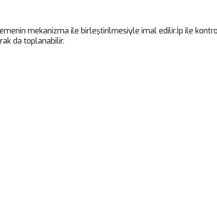
emenin mekanizma ile birleştirilmesiyle imal edilir.İp ile kont
ak da toplanabilir.