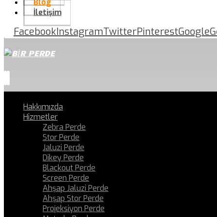
Blog
İletişim
Facebook
Instagram
Twitter
Pinterest
Google
G
Hakkımızda
Hizmetler
Zebra Perde
Stor Perde
Jaluzi Perde
Dikey Perde
Blackout Perde
Screen Perde
Ahşap Jaluzi Perde
Ahşap Stor Perde
Projeksiyon Perde