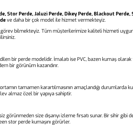
e, Stor Perde, Jaluzi Perde, Dikey Perde, Blackout Perde, 
rde
ve daha bir çok model ile hizmet vermekteyiz.
görev bilmekteyiz. Tüm müşterilerimize kaliteli hizmeti uygun 
irsiniz.
edilen bir perde modelidir. İmalatı ise PVC, bazen kumaş olara
ern bir görünüm kazandırır.
ir ortamın tamamen karartılmasının amaçlandığı durumlarda kul
ev almaz özel bir yapıya sahiptir.
siz görünmeden size dışarıyı izleme fırsatı sunar. Bir sihir gibi
en stor perde kumaşını görürler.