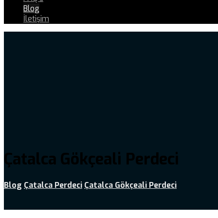
Blog
İletişim
Çatalca Gökçeali Perdeci
Blog
Çatalca Perdeci
Çatalca Gökçeali Perdeci