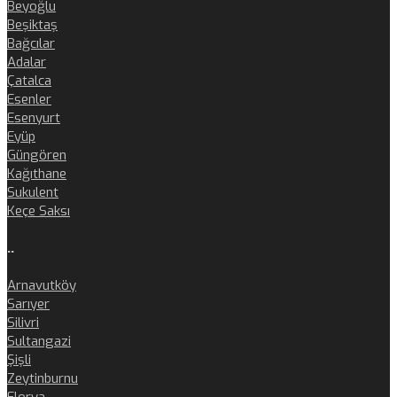
Beyoğlu
Beşiktaş
Bağcılar
Adalar
Çatalca
Esenler
Esenyurt
Eyüp
Güngören
Kağıthane
Sukulent
Keçe Saksı
..
Arnavutköy
Sarıyer
Silivri
Sultangazi
Şişli
Zeytinburnu