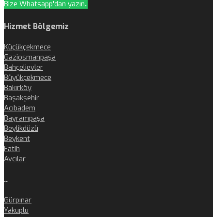
Bize Whatsapp'dan yazın..
Hizmet Bölgemiz
Küçükçekmece
Gaziosmanpaşa
Bahçelievler
Büyükçekmece
Bakırköy
Başakşehir
Acıbadem
Bayrampaşa
Beylikdüzü
Beykent
Fatih
Avcılar
..
Gürpınar
Yakuplu