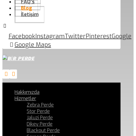
FAQ’s
Blog
İletişim
Facebook
Instagram
Twitter
Pinterest
Google
Google Maps
Hakkımızda
Hizmetler
Zebra Perde
Stor Perde
Jaluzi Perde
Dikey Perde
Blackout Perde