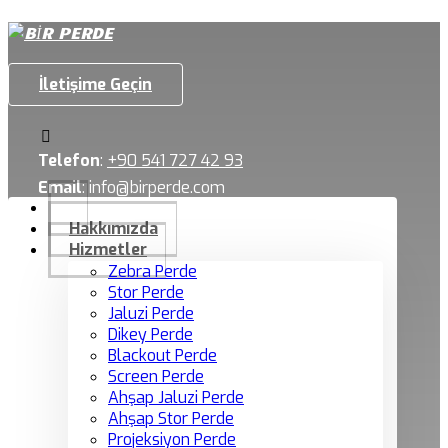
İletişime Geçin
Telefon
:
+90 541 727 42 93
Email
:
info@birperde.com
Hakkımızda
Hizmetler
Zebra Perde
Stor Perde
Jaluzi Perde
Dikey Perde
Blackout Perde
Screen Perde
Ahşap Jaluzi Perde
Ahşap Stor Perde
Projeksiyon Perde