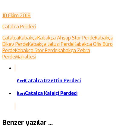
10 Ekim 2018
Çatalca Perdeci
Çatalca
Kabakça
Kabakça Ahşap Stor Perde
Kabakça
Dikey Perde
Kabakça Jaluzi Perde
Kabakça Ofis Büro
Perde
Kabakça Stor Perde
Kabakça Zebra
Perde
Mahallesi
Çatalca İzzettin Perdeci
Geri
Çatalca Kaleiçi Perdeci
İleri
Benzer yazılar ...