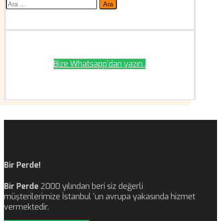
Arama:
Bize Whatsapp'dan yazın..
Bir Perde!
Bir Perde
2000 yılından beri siz değerli
müşterilerimize İstanbul ‘un avrupa yakasında hizmet
vermektedir.