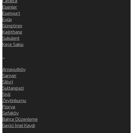
Çatalca
Esenler
Esenyurt
Eyüp
Güngören
Kağıthane
Sukulent
Keçe Saksı
..
Arnavutköy
Sarıyer
Silivri
Sultangazi
Şişli
Zeytinburnu
Florya
Sefaköy
Bahçe Düzenleme
Geçici İmei Kaydı