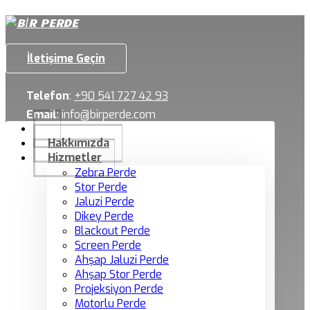
İletişime Geçin
Telefon
:
+90 541 727 42 93
Email
:
info@birperde.com
Hakkımızda
Hizmetler
Zebra Perde
Stor Perde
Jaluzi Perde
Dikey Perde
Blackout Perde
Screen Perde
Ahşap Jaluzi Perde
Ahşap Stor Perde
Projeksiyon Perde
Motorlu Perde