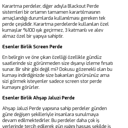
Karartma perdeler, diğer adıyla Blackout Perde
Suosituimmat
sistemleri bir ortamın tamamen karartılmasının
amaçlandığı durumlarda kullanılması gereken tek
Kolikkopelit Suomessa
perde çeşididir. Karartma perdelerde kullanılan özel
kumaşlar %100 ışık geçirmez, 3 katmanlı ve alev
2024: Kasinordin Valinnat
almaz özel bir yapıya sahiptir.
Esenler Birlik Screen Perde
Suomi on tunnettu intohimoisista kolikkopelien
pelaajistaan, ja vuosi 2024 ei ole poikkeus.
En belirgin ve öne çıkan özelliği özellikle gündüz
Kasinopelien suosio jatkaa kasvuaan, ja monet
saatlerinde siz görünmeden size dışarıyı izleme fırsatı
suomalaiset etsivät parhaita kolikkopelejä
sunar. Bir sihir gibi değil mi? Dokusu gözenekli olan bu
viihteelliseen pelikokemukseen. Suomen
kumaşı indirdiğinizde size bakanları görürsünüz ama
kasinomarkkinoilla on tarjolla monia vaihtoehtoja,
sizi görmek isteyenler sadece screen stor perde
mutta mitkä ovat ne pelit, jotka nousevat ylitse
kumaşını görürler.
muiden? Tässä artikkelissa tutustumme vuoden
2024 suosituimpiin kolikkopeleihin Suomessa ja
Esenler Birlik Ahşap Jaluzi Perde
Kasinordin valintoihin parhaiden pelien joukosta.
Ahşap Jaluzi Perde yapısına sahip perdeler günden
Mikä tekee kolikkopeleistä niin kiehtovia suomalaisille
güne değişen şekilleriyle insanlara sunulmaya
pelaajille? Onko suosituimpien pelien menestys
devam edilmektedirler. Bu perdeler daha çok iş
perusteltua vai löytyykö muita piilotettuja helmiä,
yerlerinde tercih edilerek gün ışığını hassas şekilde iş