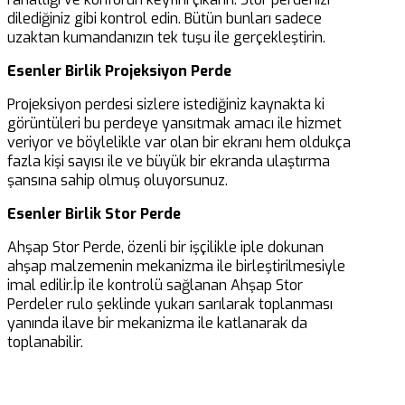
dilediğiniz gibi kontrol edin. Bütün bunları sadece
Lisätietoja suosituimmista kolikkopeleistä ja parhaista
uzaktan kumandanızın tek tuşu ile gerçekleştirin.
kasinobonuksista löydät osoitteesta
https://kasinord.com/
. Kasinordin kattava arvostelu
Esenler Birlik Projeksiyon Perde
auttaa valitsemaan juuri sinulle sopivimman
pelipaikan, jossa voit nauttia näistä upeista
Projeksiyon perdesi sizlere istediğiniz kaynakta ki
kolikkopeleistä turvallisesti ja luotettavasti. Älä
görüntüleri bu perdeye yansıtmak amacı ile hizmet
missaa tilaisuuttasi kokeilla onneasi ja voittaa isoja
veriyor ve böylelikle var olan bir ekranı hem oldukça
palkintoja näiden suosittujen pelien parissa!
fazla kişi sayısı ile ve büyük bir ekranda ulaştırma
şansına sahip olmuş oluyorsunuz.
Kasinoiden valinnat: Parhaat pelit
Esenler Birlik Stor Perde
pelaajien suosiossa
Ahşap Stor Perde, özenli bir işçilikle iple dokunan
Vuosi 2024 on tuonut mukanaan jännittäviä
ahşap malzemenin mekanizma ile birleştirilmesiyle
kolikkopelivalintoja suomalaisille pelaajille.
imal edilir.İp ile kontrolü sağlanan Ahşap Stor
Kasinordin asiantuntijat ovat valinneet suosituimmat
Perdeler rulo şeklinde yukarı sarılarak toplanması
kolikkopelit, jotka tarjoavat unohtumattomia
yanında ilave bir mekanizma ile katlanarak da
pelikokemuksia. Yksi suosituimmista peleistä on
toplanabilir.
Starburst, joka hurmaa pelaajat värikkäällä
grafiikallaan ja jännittävillä
voittomahdollisuuksillaan. Toisena valintana on Book