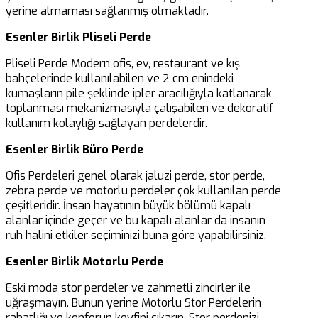
jotka ansaitsisivat enemmän huomiota? Astu
yerine almaması sağlanmış olmaktadır.
mukaan kolikkopelien jännittävään maailmaan ja
Esenler Birlik Pliseli Perde
löydä uusia suosikkeja tai tuttuja klassikoita.
Kasinordin asiantuntijat ovat tehneet valintansa,
Pliseli Perde Modern ofis, ev, restaurant ve kış
mutta lopullinen päätös on sinun – mikä kolikkopeli
bahçelerinde kullanılabilen ve 2 cm enindeki
vie sydämesi ja lompakkosi vuonna 2024?
kumaşların pile şeklinde ipler aracılığıyla katlanarak
toplanması mekanizmasıyla çalışabilen ve dekoratif
Suosituimmat kolikkopelit
kullanım kolaylığı sağlayan perdelerdir.
Suomessa vuonna 2024
Esenler Birlik Büro Perde
Suomalaisten suosimat kolikkopelit vuonna 2024
Ofis Perdeleri genel olarak jaluzi perde, stor perde,
ovat saaneet paljon huomiota Kasinordin valinnoissa.
zebra perde ve motorlu perdeler çok kullanılan perde
Tämän vuoden kärkipaikoilla komeilevat jännittävät
çeşitleridir. İnsan hayatının büyük bölümü kapalı
peliautomaatit, kuten Starburst, Book of Dead ja
alanlar içinde geçer ve bu kapalı alanlar da insanın
Gonzo’s Quest. Näitä pelejä suositaan niiden
ruh halini etkiler seçiminizi buna göre yapabilirsiniz.
viihdyttävyyden, korkeiden voittomahdollisuuksien ja
Esenler Birlik Motorlu Perde
upeiden grafiikoiden ansiosta. Kasinordin
asiantuntevat valinnat tarjoavat pelaajille parhaan
Eski moda stor perdeler ve zahmetli zincirler ile
mahdollisen pelikokemuksen, ja nämä kolikkopelit
uğraşmayın. Bunun yerine Motorlu Stor Perdelerin
ovat ehdottomasti kokeilemisen arvoisia.
rahatlığı ve konforun keyfini çıkarın. Stor perdenizi