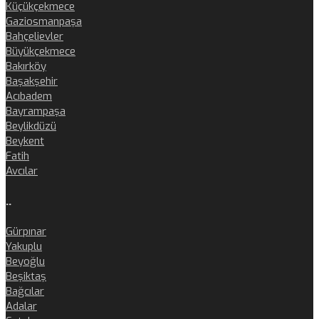
Küçükçekmece
Gaziosmanpaşa
Bahçelievler
Büyükçekmece
Bakırköy
Başakşehir
Acıbadem
Bayrampaşa
Beylikdüzü
Beykent
Fatih
Avcılar
..
Gürpınar
Yakuplu
Beyoğlu
Beşiktaş
Bağcılar
Adalar