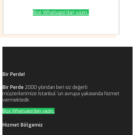
videokolikkopelien ihailija, löydät varmasti itsellesi
sopivan vaihtoehdon. Tutustu kasinoiden tarjontaan
Bize Whatsapp'dan yazın..
ja lähde seikkailuun suosituimpien kolikkopelien
maailmaan!
Bir Perde!
Bir Perde
2000 yılından beri siz değerli
müşterilerimize İstanbul ‘un avrupa yakasında hizmet
vermektedir.
Bize Whatsapp'dan yazın..
Hizmet Bölgemiz