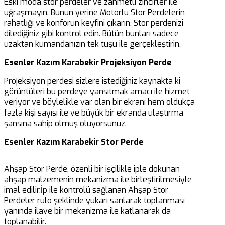
Eski moda stor perdeler ve zahmetli zincirler ile
uğraşmayın. Bunun yerine Motorlu Stor Perdelerin
rahatlığı ve konforun keyfini çıkarın. Stor perdenizi
dilediğiniz gibi kontrol edin. Bütün bunları sadece
uzaktan kumandanızın tek tuşu ile gerçekleştirin.
Esenler Kazım Karabekir Projeksiyon Perde
Projeksiyon perdesi sizlere istediğiniz kaynakta ki
görüntüleri bu perdeye yansıtmak amacı ile hizmet
veriyor ve böylelikle var olan bir ekranı hem oldukça
fazla kişi sayısı ile ve büyük bir ekranda ulaştırma
şansına sahip olmuş oluyorsunuz.
Esenler Kazım Karabekir Stor Perde
Ahşap Stor Perde, özenli bir işçilikle iple dokunan
What Are No Wagering
ahşap malzemenin mekanizma ile birleştirilmesiyle
imal edilir.İp ile kontrolü sağlanan Ahşap Stor
Free Spins in Betzoid
Perdeler rulo şeklinde yukarı sarılarak toplanması
yanında ilave bir mekanizma ile katlanarak da
Australia?
toplanabilir.