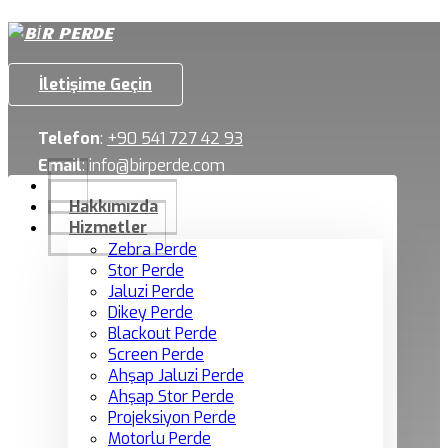
İletişime Geçin
Telefon
:
+90 541 727 42 93
Email
:
info@birperde.com
Hakkımızda
Hizmetler
Zebra Perde
Stor Perde
Jaluzi Perde
Dikey Perde
Blackout Perde
Screen Perde
Ahşap Jaluzi Perde
Ahşap Stor Perde
Projeksiyon Perde
Motorlu Perde