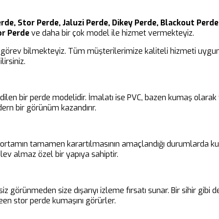
rde, Stor Perde, Jaluzi Perde, Dikey Perde, Blackout Perde,
or Perde
ve daha bir çok model ile hizmet vermekteyiz.
görev bilmekteyiz. Tüm müşterilerimize kaliteli hizmeti uygun 
irsiniz.
edilen bir perde modelidir. İmalatı ise PVC, bazen kumaş olara
ern bir görünüm kazandırır.
ir ortamın tamamen karartılmasının amaçlandığı durumlarda kul
ev almaz özel bir yapıya sahiptir.
siz görünmeden size dışarıyı izleme fırsatı sunar. Bir sihir gibi
en stor perde kumaşını görürler.