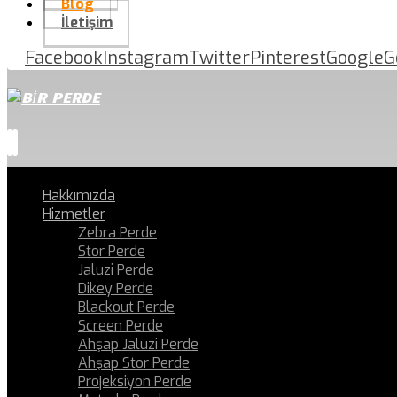
Blog
İletişim
Facebook
Instagram
Twitter
Pinterest
Google
G
Hakkımızda
Hizmetler
Zebra Perde
Stor Perde
Jaluzi Perde
Dikey Perde
Blackout Perde
Screen Perde
Ahşap Jaluzi Perde
Ahşap Stor Perde
Projeksiyon Perde