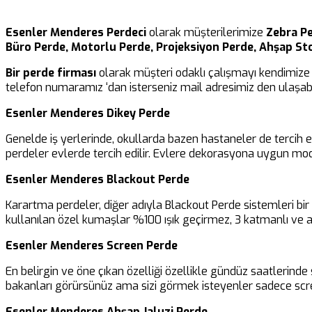
Esenler Menderes Perdeci
olarak müşterilerimize
Zebra Pe
Büro Perde, Motorlu Perde, Projeksiyon Perde, Ahşap St
Bir perde firması
olarak müşteri odaklı çalışmayı kendimize 
telefon numaramız ‘dan isterseniz mail adresimiz den ulaşabil
Esenler Menderes Dikey Perde
Genelde iş yerlerinde, okullarda bazen hastaneler de tercih 
perdeler evlerde tercih edilir. Evlere dekorasyona uygun mod
Esenler Menderes Blackout Perde
Karartma perdeler, diğer adıyla Blackout Perde sistemleri b
kullanılan özel kumaşlar %100 ışık geçirmez, 3 katmanlı ve al
Esenler Menderes Screen Perde
En belirgin ve öne çıkan özelliği özellikle gündüz saatlerinde 
bakanları görürsünüz ama sizi görmek isteyenler sadece scre
Esenler Menderes Ahşap Jaluzi Perde