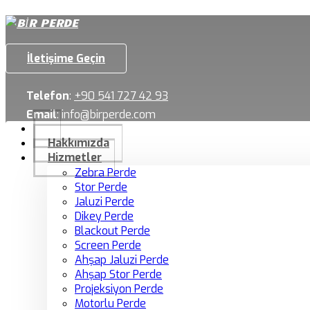
İletişime Geçin
Telefon
:
+90 541 727 42 93
Email
:
info@birperde.com
Hakkımızda
Hizmetler
Zebra Perde
Stor Perde
Jaluzi Perde
Dikey Perde
Blackout Perde
Screen Perde
Ahşap Jaluzi Perde
Ahşap Stor Perde
Projeksiyon Perde
Motorlu Perde