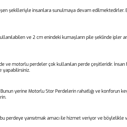
en şekilleriyle insanlara sunulmaya devam edilmektedirler. Bu 
 kullanılabilen ve 2 cm enindeki kumaşların pile şeklinde ipler
rde ve motorlu perdeler çok kullanılan perde çeşitleridir. İnsa
 yapabilirsiniz.
unun yerine Motorlu Stor Perdelerin rahatlığı ve konforun keyfin
rin.
i bu perdeye yansıtmak amacı ile hizmet veriyor ve böylelikle v