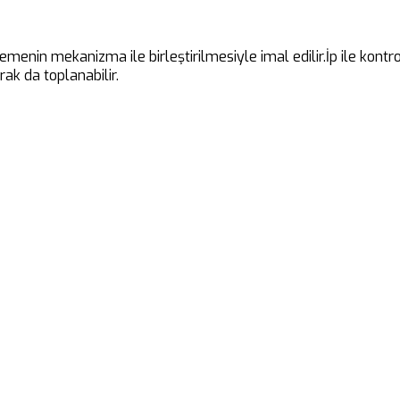
emenin mekanizma ile birleştirilmesiyle imal edilir.İp ile kont
ak da toplanabilir.