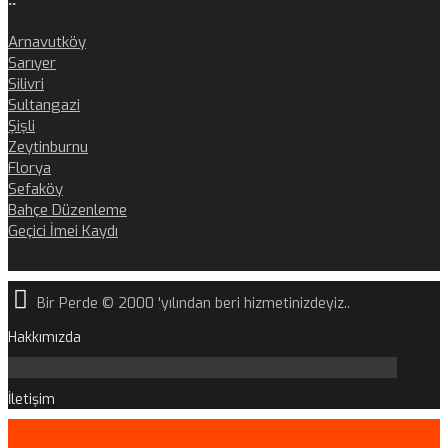
Arnavutköy
Sarıyer
Silivri
Sultangazi
Şişli
Zeytinburnu
Florya
Sefaköy
Bahçe Düzenleme
Geçici İmei Kaydı
Bir Perde © 2000 'yılından beri hizmetinizdeyiz..
Hakkımızda
İletişim