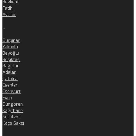
Beykent
Fatih
Avcılar
..
Gürpınar
Yakuplu
Beyoğlu
Beşiktaş
Bağcılar
Adalar
Çatalca
Esenler
Esenyurt
Eyüp
Güngören
Kağıthane
Sukulent
Keçe Saksı
..