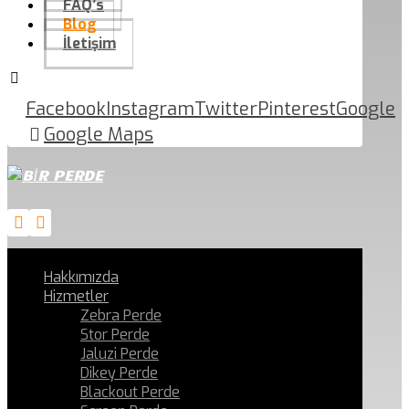
FAQ’s
Blog
İletişim
Facebook
Instagram
Twitter
Pinterest
Google
Google Maps
Hakkımızda
Hizmetler
Zebra Perde
Stor Perde
Jaluzi Perde
Dikey Perde
Blackout Perde