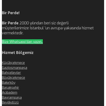
Bir Perde!
Bir Perde
2000 yılından beri siz değerli
müşterilerimize İstanbul ‘un avrupa yakasında hizmet
vermektedir.
Bize Whatsapp'dan yazın..
Hizmet Bölgemiz
Küçükçekmece
Gaziosmanpaşa
Bahçelievler
Büyükçekmece
Bakırköy
Başakşehir
Acıbadem
Bayrampaşa
Beylikdüzü