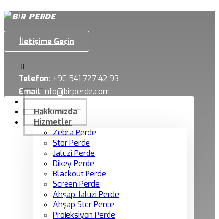
İletişime Geçin
Telefon
:
+90 541 727 42 93
Email
:
info@birperde.com
Hakkımızda
Hizmetler
Zebra Perde
Stor Perde
Jaluzi Perde
Dikey Perde
Blackout Perde
Screen Perde
Ahşap Jaluzi Perde
Ahşap Stor Perde
Projeksiyon Perde