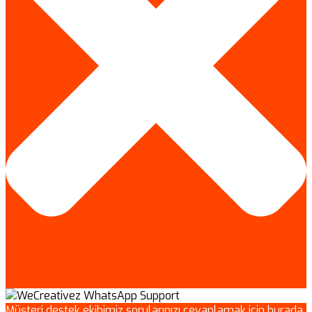
Müşteri destek ekibimiz sorularınızı cevaplamak için burada.