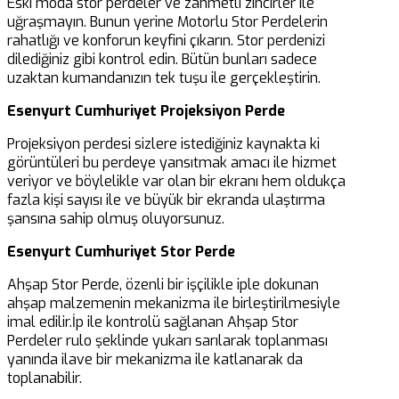
Eski moda stor perdeler ve zahmetli zincirler ile
uğraşmayın. Bunun yerine Motorlu Stor Perdelerin
rahatlığı ve konforun keyfini çıkarın. Stor perdenizi
dilediğiniz gibi kontrol edin. Bütün bunları sadece
uzaktan kumandanızın tek tuşu ile gerçekleştirin.
Esenyurt Cumhuriyet Projeksiyon Perde
Projeksiyon perdesi sizlere istediğiniz kaynakta ki
görüntüleri bu perdeye yansıtmak amacı ile hizmet
veriyor ve böylelikle var olan bir ekranı hem oldukça
fazla kişi sayısı ile ve büyük bir ekranda ulaştırma
şansına sahip olmuş oluyorsunuz.
Esenyurt Cumhuriyet Stor Perde
Ahşap Stor Perde, özenli bir işçilikle iple dokunan
ahşap malzemenin mekanizma ile birleştirilmesiyle
imal edilir.İp ile kontrolü sağlanan Ahşap Stor
Perdeler rulo şeklinde yukarı sarılarak toplanması
yanında ilave bir mekanizma ile katlanarak da
toplanabilir.