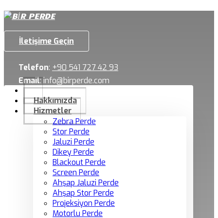
İletişime Geçin
Telefon
:
+90 541 727 42 93
Email
:
info@birperde.com
Hakkımızda
Hizmetler
Zebra Perde
Stor Perde
Jaluzi Perde
Dikey Perde
Blackout Perde
Screen Perde
Ahşap Jaluzi Perde
Ahşap Stor Perde
Projeksiyon Perde
Motorlu Perde