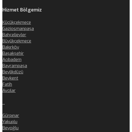
Hizmet Bölgemiz
Küçükçekmece
Gaziosmanpaşa
Bahçelievler
Büyükçekmece
Bakırköy
Başakşehir
Acıbadem
Bayrampaşa
Beylikdüzü
Beykent
Fatih
Avcılar
..
Gürpınar
Yakuplu
Beyoğlu