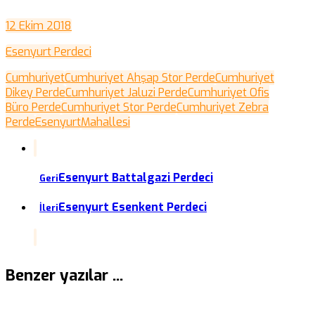
12 Ekim 2018
Esenyurt Perdeci
Cumhuriyet
Cumhuriyet Ahşap Stor Perde
Cumhuriyet
Dikey Perde
Cumhuriyet Jaluzi Perde
Cumhuriyet Ofis
Büro Perde
Cumhuriyet Stor Perde
Cumhuriyet Zebra
Perde
Esenyurt
Mahallesi
Esenyurt Battalgazi Perdeci
Geri
Esenyurt Esenkent Perdeci
İleri
Benzer yazılar ...