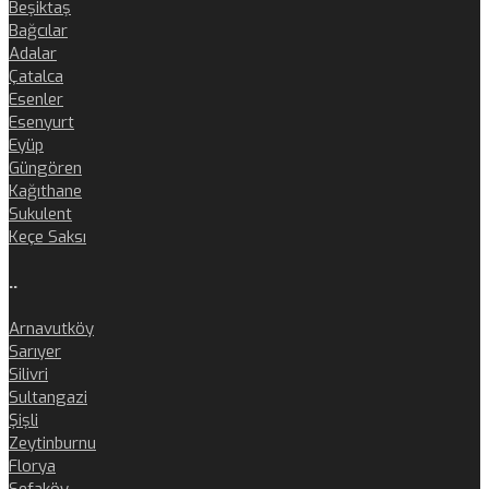
Beşiktaş
Bağcılar
Adalar
Çatalca
Esenler
Esenyurt
Eyüp
Güngören
Kağıthane
Sukulent
Keçe Saksı
..
Arnavutköy
Sarıyer
Silivri
Sultangazi
Şişli
Zeytinburnu
Florya