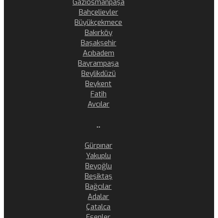
Gaziosmanpaşa
Bahçelievler
Büyükçekmece
Bakırköy
Başakşehir
Acıbadem
Bayrampaşa
Beylikdüzü
Beykent
Fatih
Avcılar
..
Gürpınar
Yakuplu
Beyoğlu
Beşiktaş
Bağcılar
Adalar
Çatalca
Esenler