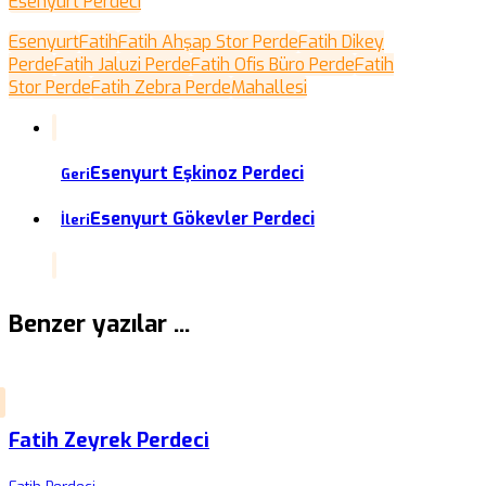
Esenyurt Perdeci
Esenyurt
Fatih
Fatih Ahşap Stor Perde
Fatih Dikey
Perde
Fatih Jaluzi Perde
Fatih Ofis Büro Perde
Fatih
Stor Perde
Fatih Zebra Perde
Mahallesi
Esenyurt Eşkinoz Perdeci
Geri
Esenyurt Gökevler Perdeci
İleri
Benzer yazılar ...
Fatih Zeyrek Perdeci