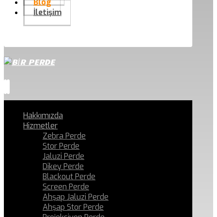
Blog
İletişim
Hakkımızda
Hizmetler
Zebra Perde
Stor Perde
Jaluzi Perde
Dikey Perde
Blackout Perde
Screen Perde
Ahşap Jaluzi Perde
Ahşap Stor Perde