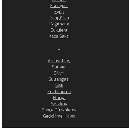
Esenyurt
Eyüp
Güngören
Kağıthane
Sukulent
Keçe Saksı
..
Arnavutköy
Sarıyer
Silivri
Sultangazi
Şişli
Zeytinburnu
Florya
Sefaköy
Bahçe Düzenleme
Geçici İmei Kaydı