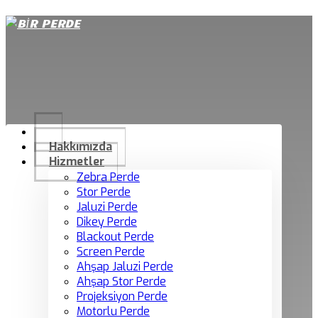
Telefon
:
+90 541 727 42 93
Email
:
info@birperde.com
Hakkımızda
Hizmetler
Zebra Perde
Stor Perde
Jaluzi Perde
Dikey Perde
Blackout Perde
Screen Perde
Ahşap Jaluzi Perde
Ahşap Stor Perde
Projeksiyon Perde
Motorlu Perde