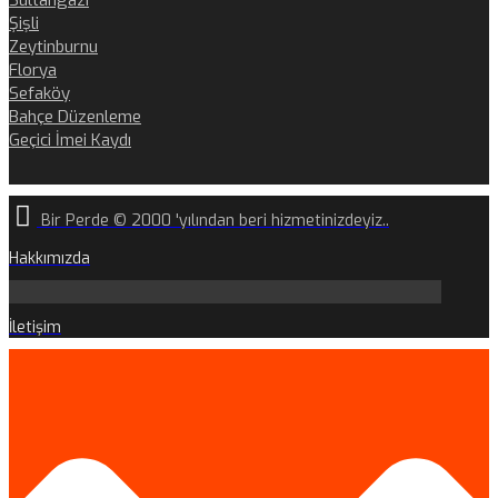
Sultangazi
Şişli
Zeytinburnu
Florya
Sefaköy
Bahçe Düzenleme
Geçici İmei Kaydı
Bir Perde © 2000 'yılından beri hizmetinizdeyiz..
Hakkımızda
İletişim