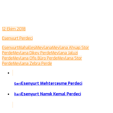
12 Ekim 2018
Esenyurt Perdeci
Esenyurt
Mahallesi
Mevlana
Mevlana Ahşap Stor
Perde
Mevlana Dikey Perde
Mevlana Jaluzi
Perde
Mevlana Ofis Büro Perde
Mevlana Stor
Perde
Mevlana Zebra Perde
Esenyurt Mehterçeşme Perdeci
Geri
Esenyurt Namık Kemal Perdeci
İleri