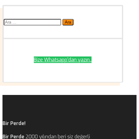
Arama:
Bize Whatsapp'dan yazın..
Bir Perde!
Bir Perde
2000 yılından beri siz değerli