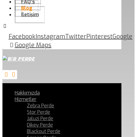
FAQ’s
Blog
İletişim
Facebook
Instagram
Twitter
Pinterest
Google
Google Maps
Hakkımızda
Hizmetler
Zebra Perde
Stor Perde
Jaluzi Perde
Dikey Perde
Blackout Perde