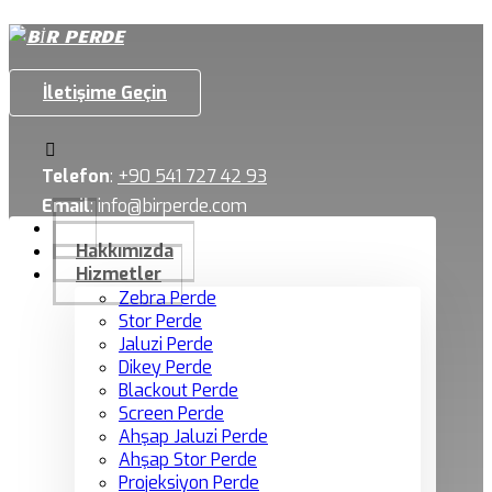
İletişime Geçin
Telefon
:
+90 541 727 42 93
Email
:
info@birperde.com
Hakkımızda
Hizmetler
Zebra Perde
Stor Perde
Jaluzi Perde
Dikey Perde
Blackout Perde
Screen Perde
Ahşap Jaluzi Perde
Ahşap Stor Perde
Projeksiyon Perde