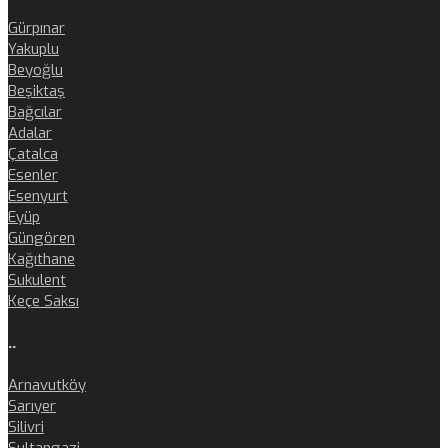
Gürpınar
Yakuplu
Beyoğlu
Beşiktaş
Bağcılar
Adalar
Çatalca
Esenler
Esenyurt
Eyüp
Güngören
Kağıthane
Sukulent
Keçe Saksı
..
Arnavutköy
Sarıyer
Silivri