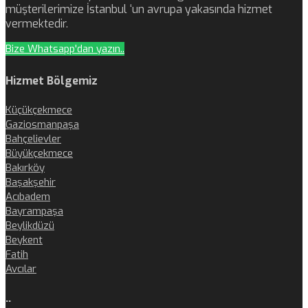
müşterilerimize İstanbul ‘un avrupa yakasında hizmet
vermektedir.
Bize Whatsapp'dan yazın..
Hizmet Bölgemiz
Küçükçekmece
Gaziosmanpaşa
Bahçelievler
Büyükçekmece
Bakırköy
Başakşehir
Acıbadem
Bayrampaşa
Beylikdüzü
Beykent
Fatih
Avcılar
..