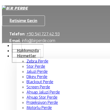
İletişime Geçin
Telefon
:
+90 541 727 42 93
Email
:
info@birperde.com
Hakkımızda
Hizmetler
Zebra Perde
Stor Perde
Jaluzi Perde
Dikey Perde
Blackout Perde
Screen Perde
Ahşap Jaluzi Perde
Ahşap Stor Perde
Projeksiyon Perde
Motorlu Perde