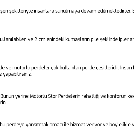
en şekilleriyle insanlara sunulmaya devam edilmektedirler. Bu 
 kullanılabilen ve 2 cm enindeki kumaşların pile şeklinde ipler
rde ve motorlu perdeler çok kullanılan perde çeşitleridir. İnsa
 yapabilirsiniz.
unun yerine Motorlu Stor Perdelerin rahatlığı ve konforun keyfin
rin.
i bu perdeye yansıtmak amacı ile hizmet veriyor ve böylelikle v