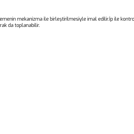
emenin mekanizma ile birleştirilmesiyle imal edilir.İp ile kont
ak da toplanabilir.