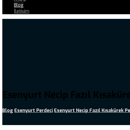
Blog
İletişim
Esenyurt Necip Fazıl Kısakür
Blog
Esenyurt Perdeci
Esenyurt Necip Fazıl Kısakürek Pe