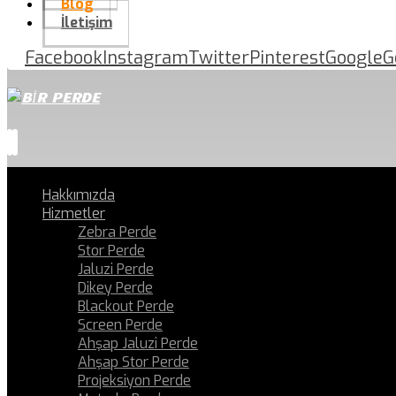
Blog
İletişim
Facebook
Instagram
Twitter
Pinterest
Google
G
Hakkımızda
Hizmetler
Zebra Perde
Stor Perde
Jaluzi Perde
Dikey Perde
Blackout Perde
Screen Perde
Ahşap Jaluzi Perde
Ahşap Stor Perde
Projeksiyon Perde