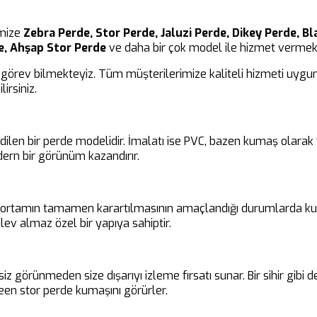
imize
Zebra Perde, Stor Perde, Jaluzi Perde, Dikey Perde, Bl
e, Ahşap Stor Perde
ve daha bir çok model ile hizmet vermek
görev bilmekteyiz. Tüm müşterilerimize kaliteli hizmeti uygun 
irsiniz.
edilen bir perde modelidir. İmalatı ise PVC, bazen kumaş olara
ern bir görünüm kazandırır.
ir ortamın tamamen karartılmasının amaçlandığı durumlarda kul
ev almaz özel bir yapıya sahiptir.
siz görünmeden size dışarıyı izleme fırsatı sunar. Bir sihir gibi
en stor perde kumaşını görürler.