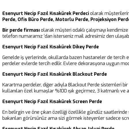
Esenyurt Necip Fazıl Kısakürek Perdeci
olarak müşteriler
Perde, Ofis Büro Perde, Motorlu Perde, Projeksiyon Perd
Bir perde firması
olarak müşteri odaklı çalışmayı kendimize 
telefon numaramız ‘dan isterseniz mail adresimiz den ulaşabil
Esenyurt Necip Fazıl Kısakürek Dikey Perde
Genelde iş yerlerinde, okullarda bazen hastaneler de tercih 
perdeler evlerde tercih edilir. Evlere dekorasyona uygun mod
Esenyurt Necip Fazıl Kısakürek Blackout Perde
Karartma perdeler, diğer adıyla Blackout Perde sistemleri b
kullanılan özel kumaşlar %100 ışık geçirmez, 3 katmanlı ve al
Esenyurt Necip Fazıl Kısakürek Screen Perde
En belirgin ve öne çıkan özelliği özellikle gündüz saatlerinde 
bakanları görürsünüz ama sizi görmek isteyenler sadece scre
Esenyurt Necip Fazıl Kısakürek Ahşap Jaluzi Perde