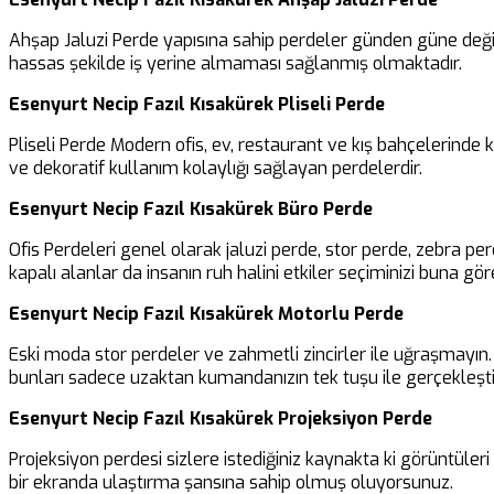
Ahşap Jaluzi Perde yapısına sahip perdeler günden güne değiş
hassas şekilde iş yerine almaması sağlanmış olmaktadır.
Esenyurt Necip Fazıl Kısakürek Pliseli Perde
Pliseli Perde Modern ofis, ev, restaurant ve kış bahçelerinde
ve dekoratif kullanım kolaylığı sağlayan perdelerdir.
Esenyurt Necip Fazıl Kısakürek Büro Perde
Ofis Perdeleri genel olarak jaluzi perde, stor perde, zebra pe
kapalı alanlar da insanın ruh halini etkiler seçiminizi buna göre
Esenyurt Necip Fazıl Kısakürek Motorlu Perde
Eski moda stor perdeler ve zahmetli zincirler ile uğraşmayın. B
bunları sadece uzaktan kumandanızın tek tuşu ile gerçekleşti
Esenyurt Necip Fazıl Kısakürek Projeksiyon Perde
Projeksiyon perdesi sizlere istediğiniz kaynakta ki görüntüler
bir ekranda ulaştırma şansına sahip olmuş oluyorsunuz.