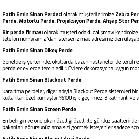
Fatih Emin Sinan Perdeci
olarak müşterilerimize
Zebra Per
Perde, Motorlu Perde, Projeksiyon Perde, Ahşap Stor Pe
Bir perde firması
olarak müşteri odaklı çalışmayı kendimize 
telefon numaramız ‘dan isterseniz mail adresimiz den ulaşabil
Fatih Emin Sinan Dikey Perde
Genelde iş yerlerinde, okullarda bazen hastaneler de tercih 
perdeler evlerde tercih edilir. Evlere dekorasyona uygun mod
Fatih Emin Sinan Blackout Perde
Karartma perdeler, diğer adıyla Blackout Perde sistemleri b
kullanılan özel kumaşlar %100 ışık geçirmez, 3 katmanlı ve al
Fatih Emin Sinan Screen Perde
En belirgin ve öne çıkan özelliği özellikle gündüz saatlerinde 
bakanları görürsünüz ama sizi görmek isteyenler sadece scre
Fatih Emin Sinan Ahşap Jaluzi Perde