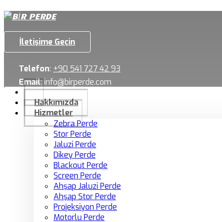
İletişime Geçin
Telefon
:
+90 541 727 42 93
Email
:
info@birperde.com
Hakkımızda
Hizmetler
Zebra Perde
Stor Perde
Jaluzi Perde
Dikey Perde
Blackout Perde
Screen Perde
Ahşap Jaluzi Perde
Ahşap Stor Perde
Projeksiyon Perde
Motorlu Perde