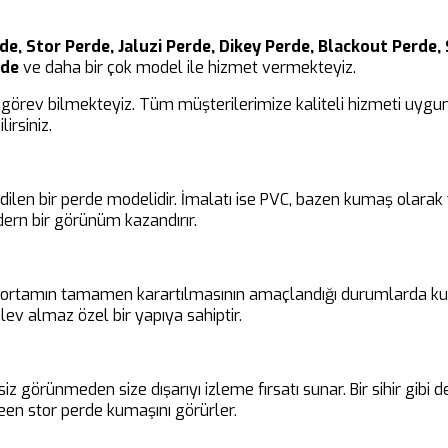
de, Stor Perde, Jaluzi Perde, Dikey Perde, Blackout Perde, 
rde
ve daha bir çok model ile hizmet vermekteyiz.
görev bilmekteyiz. Tüm müşterilerimize kaliteli hizmeti uygun 
irsiniz.
edilen bir perde modelidir. İmalatı ise PVC, bazen kumaş olara
ern bir görünüm kazandırır.
ir ortamın tamamen karartılmasının amaçlandığı durumlarda kul
ev almaz özel bir yapıya sahiptir.
siz görünmeden size dışarıyı izleme fırsatı sunar. Bir sihir gibi
en stor perde kumaşını görürler.