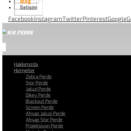
Blog
İletişim
Facebook
Instagram
Twitter
Pinterest
Google
G
Hakkımızda
Hizmetler
Zebra Perde
Stor Perde
Jaluzi Perde
Dikey Perde
Blackout Perde
Screen Perde
Ahşap Jaluzi Perde
Ahşap Stor Perde
Projeksiyon Perde