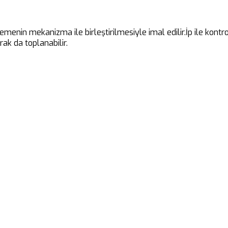
emenin mekanizma ile birleştirilmesiyle imal edilir.İp ile kont
ak da toplanabilir.