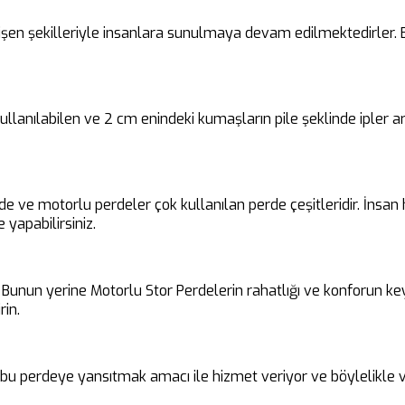
en şekilleriyle insanlara sunulmaya devam edilmektedirler. Bu 
 kullanılabilen ve 2 cm enindeki kumaşların pile şeklinde ipler
rde ve motorlu perdeler çok kullanılan perde çeşitleridir. İnsa
 yapabilirsiniz.
unun yerine Motorlu Stor Perdelerin rahatlığı ve konforun keyfin
rin.
i bu perdeye yansıtmak amacı ile hizmet veriyor ve böylelikle v