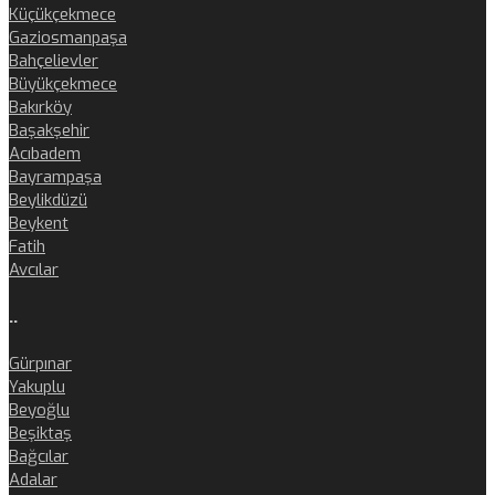
Küçükçekmece
Gaziosmanpaşa
Bahçelievler
Büyükçekmece
Bakırköy
Başakşehir
Acıbadem
Bayrampaşa
Beylikdüzü
Beykent
Fatih
Avcılar
..
Gürpınar
Yakuplu
Beyoğlu
Beşiktaş
Bağcılar
Adalar