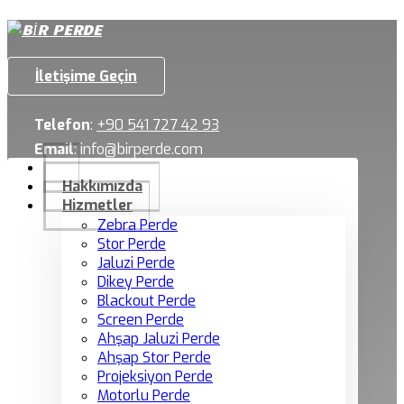
İletişime Geçin
Telefon
:
+90 541 727 42 93
Email
:
info@birperde.com
Hakkımızda
Hizmetler
Zebra Perde
Stor Perde
Jaluzi Perde
Dikey Perde
Blackout Perde
Screen Perde
Ahşap Jaluzi Perde
Ahşap Stor Perde
Projeksiyon Perde
Motorlu Perde