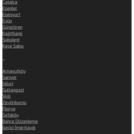
Çatalca
Esenler
Esenyurt
Eyüp
Güngören
Kağıthane
Sukulent
Keçe Saksı
..
Arnavutköy
Sarıyer
Silivri
Sultangazi
Şişli
Zeytinburnu
Florya
Sefaköy
Bahçe Düzenleme
Geçici İmei Kaydı