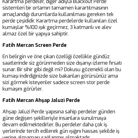
Karartma perdeler, diğer adıyla Blackout Perde
sistemleri bir ortamın tamamen karartılmasının
amaçlandığı durumlarda kullanılması gereken tek
perde çeşididir. Karartma perdelerde kullanılan özel
kumaşlar %100 ışık geçirmez, 3 katmanlı ve alev
almaz özel bir yapıya sahiptir.
Fatih Mercan Screen Perde
En belirgin ve öne çıkan özelliği özellikle gündüz
saatlerinde siz görünmeden size dışarıyı izleme fırsatı
sunar. Bir sihir gibi değil mi? Dokusu gözenekli olan bu
kumaşı indirdiğinizde size bakanları görürsünüz ama
sizi görmek isteyenler sadece screen stor perde
kumaşını görürler.
Fatih Mercan Ahşap Jaluzi Perde
Ahşap Jaluzi Perde yapısına sahip perdeler günden
güne değişen şekilleriyle insanlara sunulmaya
devam edilmektedirler. Bu perdeler daha çok iş
yerlerinde tercih edilerek gün ışığını hassas şekilde iş
yerine almaması sağlanmış olmaktadır.