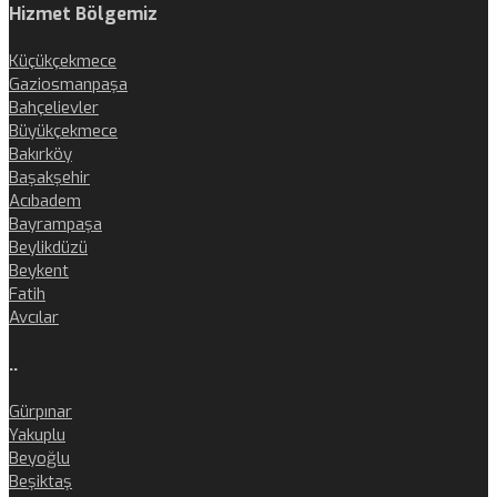
Hizmet Bölgemiz
Küçükçekmece
Gaziosmanpaşa
Bahçelievler
Büyükçekmece
Bakırköy
Başakşehir
Acıbadem
Bayrampaşa
Beylikdüzü
Beykent
Fatih
Avcılar
..
Gürpınar
Yakuplu
Beyoğlu
Beşiktaş