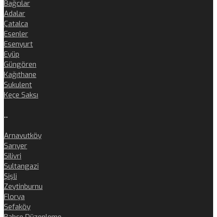
Bağcılar
Adalar
Çatalca
Esenler
Esenyurt
Eyüp
Güngören
Kağıthane
Sukulent
Keçe Saksı
..
Arnavutköy
Sarıyer
Silivri
Sultangazi
Şişli
Zeytinburnu
Florya
Sefaköy