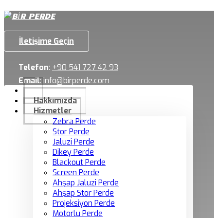
İletişime Geçin
Telefon
:
+90 541 727 42 93
Email
:
info@birperde.com
Hakkımızda
Hizmetler
Zebra Perde
Stor Perde
Jaluzi Perde
Dikey Perde
Blackout Perde
Screen Perde
Ahşap Jaluzi Perde
Ahşap Stor Perde
Projeksiyon Perde
Motorlu Perde