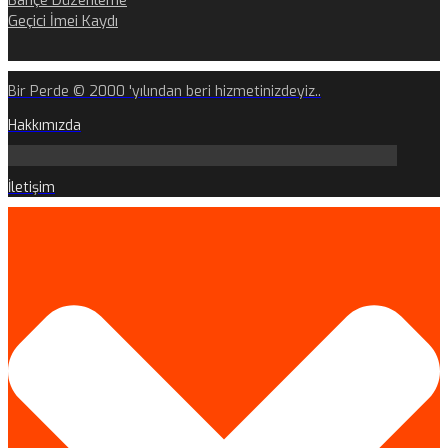
Bahçe Düzenleme
Geçici İmei Kaydı
Bir Perde © 2000 'yılından beri hizmetinizdeyiz..
Hakkımızda
İletişim