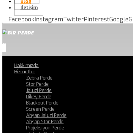
Blog
İletişim
Facebook
Instagram
Twitter
Pinterest
Google
G
Hakkımızda
Hizmetler
Zebra Perde
Stor Perde
Jaluzi Perde
Dikey Perde
Blackout Perde
Screen Perde
Ahşap Jaluzi Perde
Ahşap Stor Perde
Projeksiyon Perde