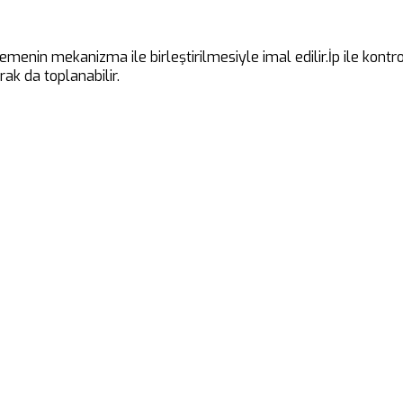
emenin mekanizma ile birleştirilmesiyle imal edilir.İp ile kont
ak da toplanabilir.