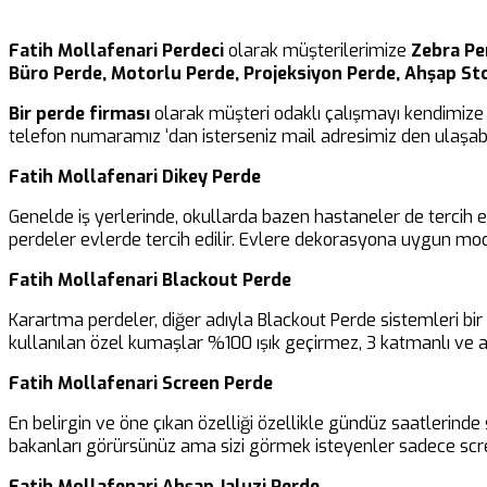
Fatih Mollafenari Perdeci
olarak müşterilerimize
Zebra Per
Büro Perde, Motorlu Perde, Projeksiyon Perde, Ahşap St
Bir perde firması
olarak müşteri odaklı çalışmayı kendimize 
telefon numaramız ‘dan isterseniz mail adresimiz den ulaşabil
Fatih Mollafenari Dikey Perde
Genelde iş yerlerinde, okullarda bazen hastaneler de tercih 
perdeler evlerde tercih edilir. Evlere dekorasyona uygun mod
Fatih Mollafenari Blackout Perde
Karartma perdeler, diğer adıyla Blackout Perde sistemleri b
kullanılan özel kumaşlar %100 ışık geçirmez, 3 katmanlı ve al
Fatih Mollafenari Screen Perde
En belirgin ve öne çıkan özelliği özellikle gündüz saatlerinde 
bakanları görürsünüz ama sizi görmek isteyenler sadece scre
Fatih Mollafenari Ahşap Jaluzi Perde