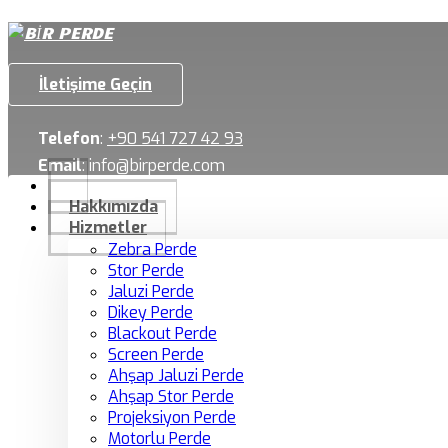
İletişime Geçin
Telefon
:
+90 541 727 42 93
Email
:
info@birperde.com
Hakkımızda
Hizmetler
Zebra Perde
Stor Perde
Jaluzi Perde
Dikey Perde
Blackout Perde
Screen Perde
Ahşap Jaluzi Perde
Ahşap Stor Perde
Projeksiyon Perde
Motorlu Perde