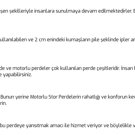
en şekilleriyle insanlara sunulmaya devam edilmektedirler. Bu 
 kullanılabilen ve 2 cm enindeki kumaşların pile şeklinde ipler
rde ve motorlu perdeler çok kullanılan perde çeşitleridir. İnsa
 yapabilirsiniz.
unun yerine Motorlu Stor Perdelerin rahatlığı ve konforun keyfin
rin.
i bu perdeye yansıtmak amacı ile hizmet veriyor ve böylelikle v