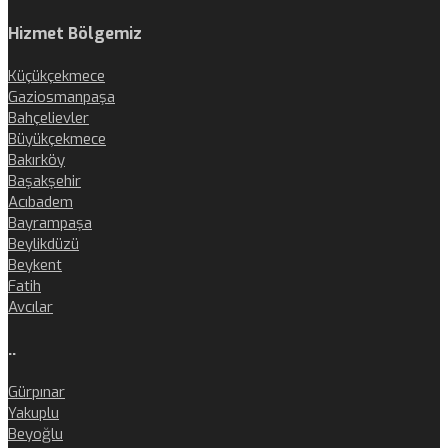
Hizmet Bölgemiz
Küçükçekmece
Gaziosmanpaşa
Bahçelievler
Büyükçekmece
Bakırköy
Başakşehir
Acıbadem
Bayrampaşa
Beylikdüzü
Beykent
Fatih
Avcılar
..
Gürpınar
Yakuplu
Beyoğlu