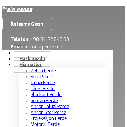
İletişime Geçin
Telefon
:
+90 541 727 42 93
Email
:
info@birperde.com
Hakkımızda
Hizmetler
Zebra Perde
Stor Perde
Jaluzi Perde
Dikey Perde
Blackout Perde
Screen Perde
Ahşap Jaluzi Perde
Ahşap Stor Perde
Projeksiyon Perde
Motorlu Perde