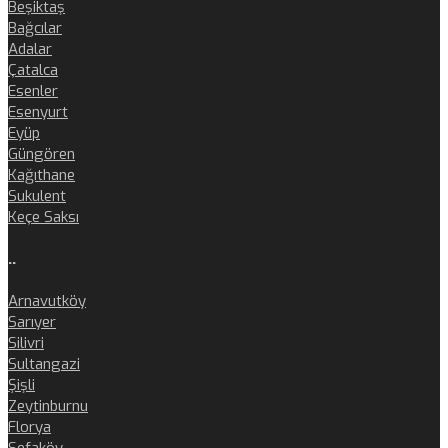
Beşiktaş
Bağcılar
Adalar
Çatalca
Esenler
Esenyurt
Eyüp
Güngören
Kağıthane
Sukulent
Keçe Saksı
..
Arnavutköy
Sarıyer
Silivri
Sultangazi
Şişli
Zeytinburnu
Florya