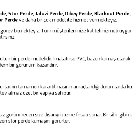
de, Stor Perde, Jaluzi Perde, Dikey Perde, Blackout Perde, 
or Perde
ve daha bir çok model ile hizmet vermekteyiz.
görev bilmekteyiz. Tüm müşterilerimize kaliteli hizmeti uygun 
irsiniz.
edilen bir perde modelidir. İmalatı ise PVC, bazen kumaş olara
ern bir görünüm kazandırır.
ir ortamın tamamen karartılmasının amaçlandığı durumlarda kul
ev almaz özel bir yapıya sahiptir.
siz görünmeden size dışarıyı izleme fırsatı sunar. Bir sihir gibi
en stor perde kumaşını görürler.