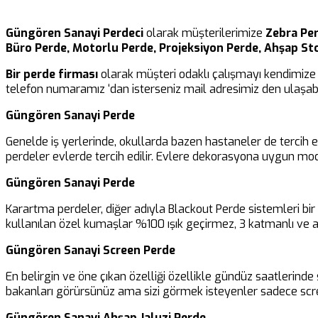
Güngören Sanayi Perdeci
olarak müşterilerimize
Zebra Per
Büro Perde, Motorlu Perde, Projeksiyon Perde, Ahşap St
Bir perde firması
olarak müşteri odaklı çalışmayı kendimize 
telefon numaramız ‘dan isterseniz mail adresimiz den ulaşabil
Güngören Sanayi Perde
Genelde iş yerlerinde, okullarda bazen hastaneler de tercih 
perdeler evlerde tercih edilir. Evlere dekorasyona uygun mod
Güngören Sanayi Perde
Karartma perdeler, diğer adıyla Blackout Perde sistemleri b
kullanılan özel kumaşlar %100 ışık geçirmez, 3 katmanlı ve al
Güngören Sanayi Screen Perde
En belirgin ve öne çıkan özelliği özellikle gündüz saatlerinde 
bakanları görürsünüz ama sizi görmek isteyenler sadece scre
Güngören Sanayi Ahşap Jaluzi Perde