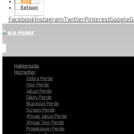
Blog
İletişim
Facebook
Instagram
Twitter
Pinterest
Google
G
Hakkımızda
Hizmetler
Zebra Perde
Stor Perde
Jaluzi Perde
Dikey Perde
Blackout Perde
Screen Perde
Ahşap Jaluzi Perde
Ahşap Stor Perde
Projeksiyon Perde