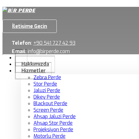
İletişime Geçin
Telefon
:
+90 541 727 42 93
Email
:
info@birperde.com
Hakkımızda
Hizmetler
Zebra Perde
Stor Perde
Jaluzi Perde
Dikey Perde
Blackout Perde
Screen Perde
Ahşap Jaluzi Perde
Ahşap Stor Perde
Projeksiyon Perde
Motorlu Perde