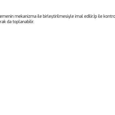
emenin mekanizma ile birleştirilmesiyle imal edilir.İp ile kont
ak da toplanabilir.