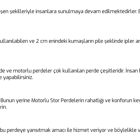
en şekilleriyle insanlara sunulmaya devam edilmektedirler. Bu 
 kullanılabilen ve 2 cm enindeki kumaşların pile şeklinde ipler
rde ve motorlu perdeler çok kullanılan perde çeşitleridir. İnsa
 yapabilirsiniz.
unun yerine Motorlu Stor Perdelerin rahatlığı ve konforun keyfin
rin.
i bu perdeye yansıtmak amacı ile hizmet veriyor ve böylelikle v