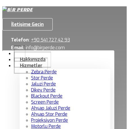
İletişime Geçin
Telefon
:
+90 541 727 42 93
Email
:
info@birperde.com
Hakkımızda
Hizmetler
Zebra Perde
Stor Perde
Jaluzi Perde
Dikey Perde
Blackout Perde
Screen Perde
Ahşap Jaluzi Perde
Ahşap Stor Perde
Projeksiyon Perde
Motorlu Perde