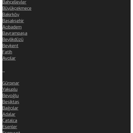
Bahçelievler
Büyükçekmece
Bakırköy
Başakşehir
Acıbadem
Bayrampaşa
Beylikdüzü
Beykent
Fatih
Avcılar
..
Gürpınar
Yakuplu
Beyoğlu
Beşiktaş
Bağcılar
Adalar
Çatalca
Esenler