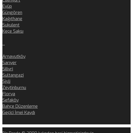
Esenyurt
Eyüp
Güngören
Kağıthane
Sukulent
Keçe Saksı
..
Arnavutköy
Sarıyer
Silivri
Sultangazi
Şişli
Zeytinburnu
Florya
Sefaköy
Bahçe Düzenleme
Geçici İmei Kaydı