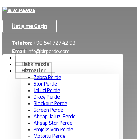
İletişime Geçin
Telefon
:
+90 541 727 42 93
Email
:
info@birperde.com
Hakkımızda
Hizmetler
Zebra Perde
Stor Perde
Jaluzi Perde
Dikey Perde
Blackout Perde
Screen Perde
Ahşap Jaluzi Perde
Ahşap Stor Perde
Projeksiyon Perde
Motorlu Perde