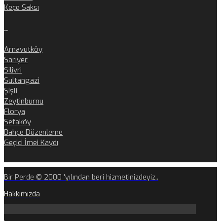
Keçe Saksı
..
Arnavutköy
Sarıyer
Silivri
Sultangazi
Şişli
Zeytinburnu
Florya
Sefaköy
Bahçe Düzenleme
Geçici İmei Kaydı
Bir Perde © 2000 'yılından beri hizmetinizdeyiz..
Hakkımızda