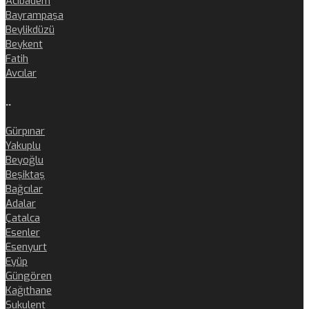
Acıbadem
Bayrampaşa
Beylikdüzü
Beykent
Fatih
Avcılar
..
Gürpınar
Yakuplu
Beyoğlu
Beşiktaş
Bağcılar
Adalar
Çatalca
Esenler
Esenyurt
Eyüp
Güngören
Kağıthane
Sukulent