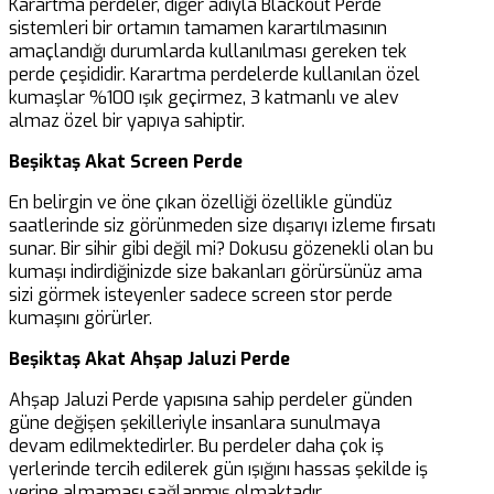
Karartma perdeler, diğer adıyla Blackout Perde
sistemleri bir ortamın tamamen karartılmasının
amaçlandığı durumlarda kullanılması gereken tek
perde çeşididir. Karartma perdelerde kullanılan özel
kumaşlar %100 ışık geçirmez, 3 katmanlı ve alev
almaz özel bir yapıya sahiptir.
Beşiktaş Akat Screen Perde
En belirgin ve öne çıkan özelliği özellikle gündüz
saatlerinde siz görünmeden size dışarıyı izleme fırsatı
sunar. Bir sihir gibi değil mi? Dokusu gözenekli olan bu
kumaşı indirdiğinizde size bakanları görürsünüz ama
sizi görmek isteyenler sadece screen stor perde
kumaşını görürler.
Beşiktaş Akat Ahşap Jaluzi Perde
Ahşap Jaluzi Perde yapısına sahip perdeler günden
güne değişen şekilleriyle insanlara sunulmaya
devam edilmektedirler. Bu perdeler daha çok iş
yerlerinde tercih edilerek gün ışığını hassas şekilde iş
yerine almaması sağlanmış olmaktadır.