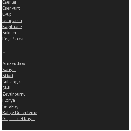
Esenler
Esenyurt
Eyüp
Güngören
Kağıthane
Sukulent
Keçe Saksı
..
Arnavutköy
Sarıyer
Silivri
Sultangazi
Şişli
Zeytinburnu
Florya
Sefaköy
Bahçe Düzenleme
Geçici İmei Kaydı