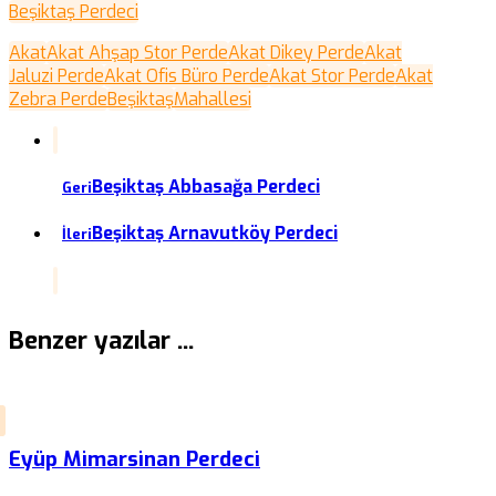
Beşiktaş Perdeci
Akat
Akat Ahşap Stor Perde
Akat Dikey Perde
Akat
Jaluzi Perde
Akat Ofis Büro Perde
Akat Stor Perde
Akat
Zebra Perde
Beşiktaş
Mahallesi
Beşiktaş Abbasağa Perdeci
Geri
Beşiktaş Arnavutköy Perdeci
İleri
Benzer yazılar ...
Eyüp Mimarsinan Perdeci