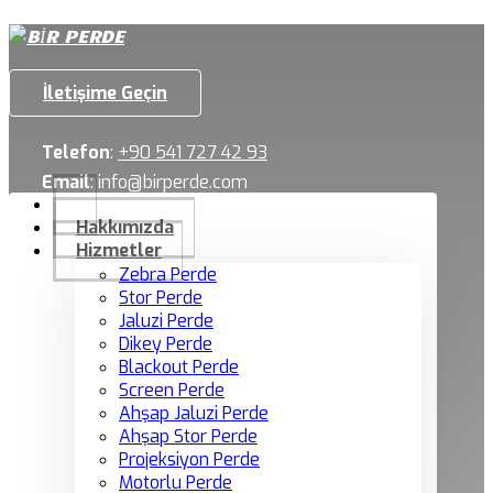
İletişime Geçin
Telefon
:
+90 541 727 42 93
Email
:
info@birperde.com
Hakkımızda
Hizmetler
Zebra Perde
Stor Perde
Jaluzi Perde
Dikey Perde
Blackout Perde
Screen Perde
Ahşap Jaluzi Perde
Ahşap Stor Perde
Projeksiyon Perde
Motorlu Perde