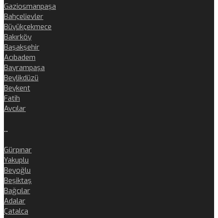
Gaziosmanpaşa
Bahçelievler
Büyükçekmece
Bakırköy
Başakşehir
Acıbadem
Bayrampaşa
Beylikdüzü
Beykent
Fatih
Avcılar
..
Gürpınar
Yakuplu
Beyoğlu
Beşiktaş
Bağcılar
Adalar
Çatalca