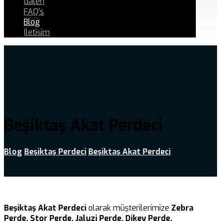
Galeri
FAQ’s
Blog
İletişim
Beşiktaş Akat Perdeci
Blog
Beşiktaş Perdeci
Beşiktaş Akat Perdeci
Beşiktaş Akat Perdeci
olarak müşterilerimize
Zebra
Perde, Stor Perde, Jaluzi Perde, Dikey Perde,