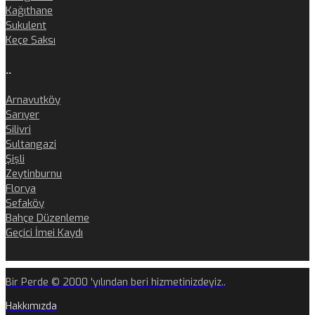
Kağıthane
Sukulent
Keçe Saksı
..
Arnavutköy
Sarıyer
Silivri
Sultangazi
Şişli
Zeytinburnu
Florya
Sefaköy
Bahçe Düzenleme
Geçici İmei Kaydı
Bir Perde © 2000 'yılından beri hizmetinizdeyiz..
Hakkımızda