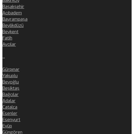
Bakırköy
Başakşehir
Acıbadem
Bayrampaşa
Beylikdüzü
Beykent
Fatih
Avcılar
..
Gürpınar
Yakuplu
Beyoğlu
Beşiktaş
Bağcılar
Adalar
Çatalca
Esenler
Esenyurt
Eyüp
Güngören