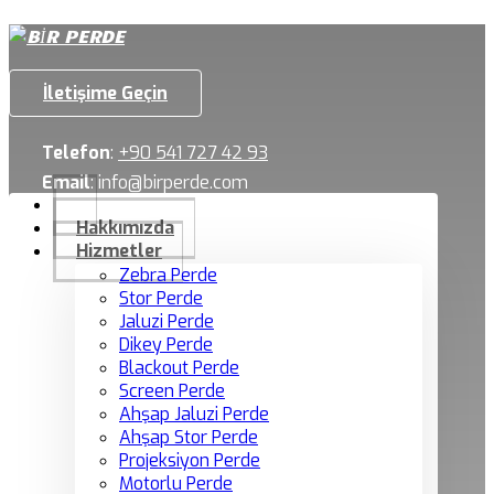
İletişime Geçin
Telefon
:
+90 541 727 42 93
Email
:
info@birperde.com
Hakkımızda
Hizmetler
Zebra Perde
Stor Perde
Jaluzi Perde
Dikey Perde
Blackout Perde
Screen Perde
Ahşap Jaluzi Perde
Ahşap Stor Perde
Projeksiyon Perde
Motorlu Perde