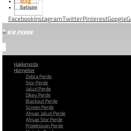
Blog
İletişim
Facebook
Instagram
Twitter
Pinterest
Google
G
Hakkımızda
Hizmetler
Zebra Perde
Stor Perde
Jaluzi Perde
Dikey Perde
Blackout Perde
Screen Perde
Ahşap Jaluzi Perde
Ahşap Stor Perde
Projeksiyon Perde