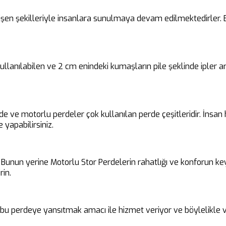
en şekilleriyle insanlara sunulmaya devam edilmektedirler. Bu 
 kullanılabilen ve 2 cm enindeki kumaşların pile şeklinde ipler
rde ve motorlu perdeler çok kullanılan perde çeşitleridir. İnsa
 yapabilirsiniz.
unun yerine Motorlu Stor Perdelerin rahatlığı ve konforun keyfin
rin.
i bu perdeye yansıtmak amacı ile hizmet veriyor ve böylelikle v