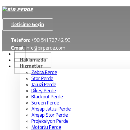
İletişime Geçin
Telefon
:
+90 541 727 42 93
Email
:
info@birperde.com
Hakkımızda
Hizmetler
Zebra Perde
Stor Perde
Jaluzi Perde
Dikey Perde
Blackout Perde
Screen Perde
Ahşap Jaluzi Perde
Ahşap Stor Perde
Projeksiyon Perde
Motorlu Perde