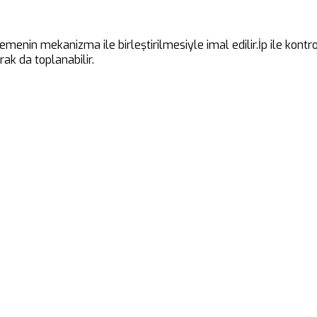
emenin mekanizma ile birleştirilmesiyle imal edilir.İp ile kont
ak da toplanabilir.