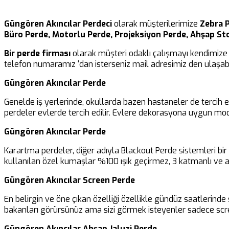
Güngören Akıncılar Perdeci
olarak müşterilerimize
Zebra P
Büro Perde, Motorlu Perde, Projeksiyon Perde, Ahşap St
Bir perde firması
olarak müşteri odaklı çalışmayı kendimize 
telefon numaramız ‘dan isterseniz mail adresimiz den ulaşabil
Güngören Akıncılar Perde
Genelde iş yerlerinde, okullarda bazen hastaneler de tercih 
perdeler evlerde tercih edilir. Evlere dekorasyona uygun mod
Güngören Akıncılar Perde
Karartma perdeler, diğer adıyla Blackout Perde sistemleri b
kullanılan özel kumaşlar %100 ışık geçirmez, 3 katmanlı ve al
Güngören Akıncılar Screen Perde
En belirgin ve öne çıkan özelliği özellikle gündüz saatlerinde 
bakanları görürsünüz ama sizi görmek isteyenler sadece scre
Güngören Akıncılar Ahşap Jaluzi Perde