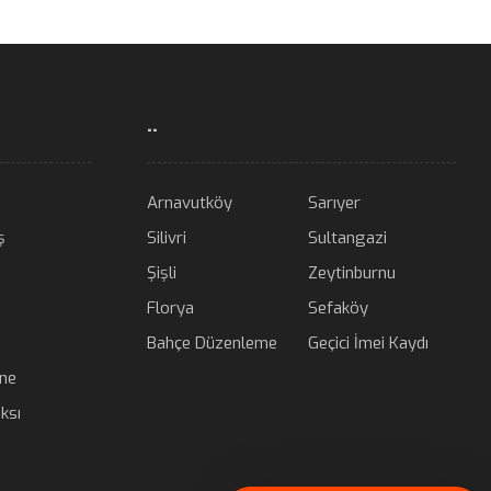
..
Arnavutköy
Sarıyer
ş
Silivri
Sultangazi
Şişli
Zeytinburnu
Florya
Sefaköy
Bahçe Düzenleme
Geçici İmei Kaydı
ane
ksı