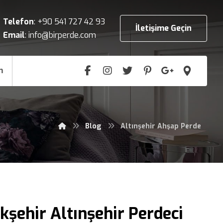
Telefon
:
+90 541 727 42 93
İletişime Geçin
Email
:
info@birperde.com
m
Blog
Altınşehir Ahşap Perde
kşehir Altınşehir Perdeci