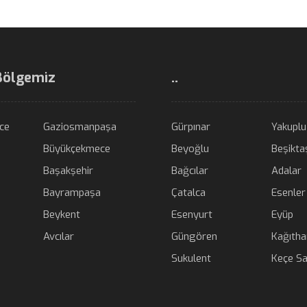
Bölgemiz
..
ce
Gaziosmanpaşa
Gürpınar
Yakuplu
Büyükçekmece
Beyoğlu
Beşikta
Başakşehir
Bağcılar
Adalar
Bayrampaşa
Çatalca
Esenler
Beykent
Esenyurt
Eyüp
Avcılar
Güngören
Kağıth
Sukulent
Keçe Sa