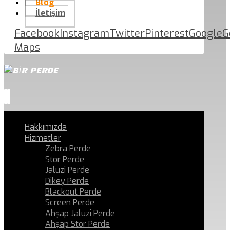
Blog
İletişim
Facebook
Instagram
Twitter
Pinterest
Google
G
Maps
Hakkımızda
Hizmetler
Zebra Perde
Stor Perde
Jaluzi Perde
Dikey Perde
Blackout Perde
Screen Perde
Ahşap Jaluzi Perde
Ahşap Stor Perde