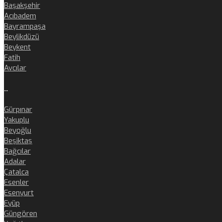
Başakşehir
Acıbadem
Bayrampaşa
Beylikdüzü
Beykent
Fatih
Avcılar
..
Gürpınar
Yakuplu
Beyoğlu
Beşiktaş
Bağcılar
Adalar
Çatalca
Esenler
Esenyurt
Eyüp
Güngören