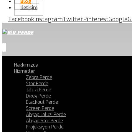
Blog
İletişim
Facebook
Instagram
Twitter
Pinterest
Google
G
Hakkımızda
Hizmetler
Zebra Perde
Stor Perde
Jaluzi Perde
Dikey Perde
Blackout Perde
Screen Perde
Ahşap Jaluzi Perde
Ahşap Stor Perde
Projeksiyon Perde