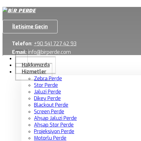
İletişime Geçin
Telefon
:
+90 541 727 42 93
Email
:
info@birperde.com
Hakkımızda
Hizmetler
Zebra Perde
Stor Perde
Jaluzi Perde
Dikey Perde
Blackout Perde
Screen Perde
Ahşap Jaluzi Perde
Ahşap Stor Perde
Projeksiyon Perde
Motorlu Perde