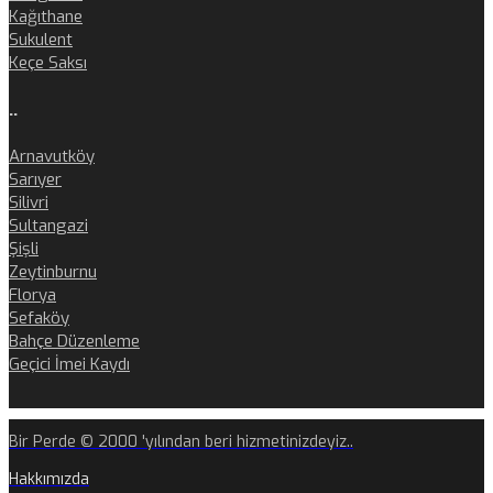
Kağıthane
Sukulent
Keçe Saksı
..
Arnavutköy
Sarıyer
Silivri
Sultangazi
Şişli
Zeytinburnu
Florya
Sefaköy
Bahçe Düzenleme
Geçici İmei Kaydı
Bir Perde © 2000 'yılından beri hizmetinizdeyiz..
Hakkımızda