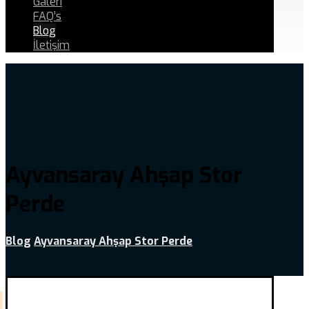
Galeri
FAQ’s
Blog
İletişim
Ayvansaray Ahşap Stor
Perde
Blog
Ayvansaray Ahşap Stor Perde