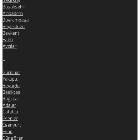
Bakırköy
Başakşehir
Acıbadem
Bayrampaşa
Beylikdüzü
Beykent
Fatih
Avcılar
..
Gürpınar
Yakuplu
Beyoğlu
Beşiktaş
Bağcılar
Adalar
Çatalca
Esenler
Esenyurt
Eyüp
Güngören