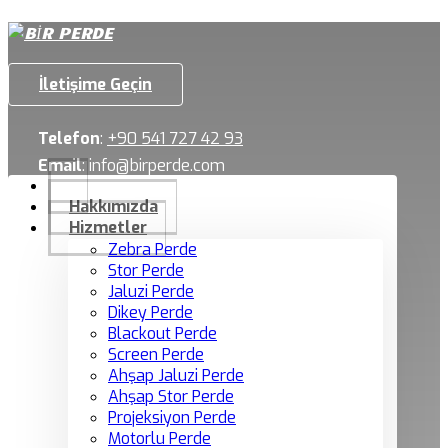
İletişime Geçin
Telefon
:
+90 541 727 42 93
Email
:
info@birperde.com
Hakkımızda
Hizmetler
Zebra Perde
Stor Perde
Jaluzi Perde
Dikey Perde
Blackout Perde
Screen Perde
Ahşap Jaluzi Perde
Ahşap Stor Perde
Projeksiyon Perde
Motorlu Perde