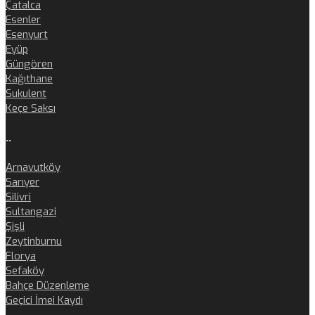
Çatalca
Esenler
Esenyurt
Eyüp
Güngören
Kağıthane
Sukulent
Keçe Saksı
..
Arnavutköy
Sarıyer
Silivri
Sultangazi
Şişli
Zeytinburnu
Florya
Sefaköy
Bahçe Düzenleme
Geçici İmei Kaydı