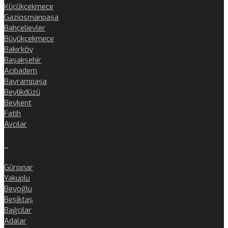
Küçükçekmece
Gaziosmanpaşa
Bahçelievler
Büyükçekmece
Bakırköy
Başakşehir
Acıbadem
Bayrampaşa
Beylikdüzü
Beykent
Fatih
Avcılar
..
Gürpınar
Yakuplu
Beyoğlu
Beşiktaş
Bağcılar
Adalar