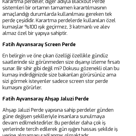
Karartma perdeler, diğer adıyla Blackout Perde
sistemleri bir ortamın tamamen karartılmasının
amaçlandığı durumlarda kullanılması gereken tek
perde çeşididir. Karartma perdelerde kullanılan özel
kumaşlar %100 ışık geçirmez, 3 katmanlı ve alev
almaz özel bir yapıya sahiptir.
Fatih Ayvansaray Screen Perde
En belirgin ve öne çıkan özelliği özellikle gündüz
saatlerinde siz görünmeden size dışarıyı izleme fırsatı
sunar. Bir sihir gibi değil mi? Dokusu gözenekli olan bu
kumaşı indirdiğinizde size bakanları görürsünüz ama
sizi görmek isteyenler sadece screen stor perde
kumaşını görürler.
Fatih Ayvansaray Ahşap Jaluzi Perde
Ahşap Jaluzi Perde yapısına sahip perdeler günden
güne değişen şekilleriyle insanlara sunulmaya
devam edilmektedirler. Bu perdeler daha çok iş
yerlerinde tercih edilerek gün ışığını hassas şekilde iş
yerine almaması sağlanmış olmaktadır.