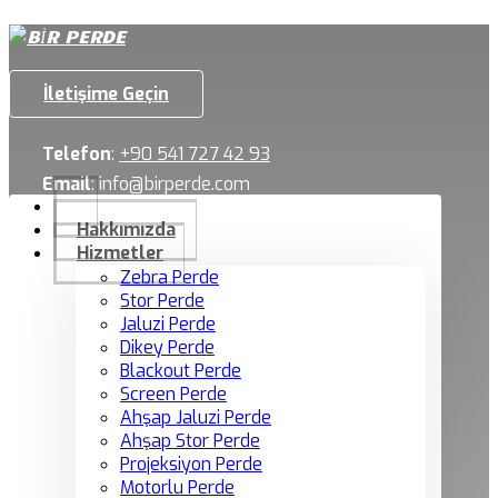
İletişime Geçin
Telefon
:
+90 541 727 42 93
Email
:
info@birperde.com
Hakkımızda
Hizmetler
Zebra Perde
Stor Perde
Jaluzi Perde
Dikey Perde
Blackout Perde
Screen Perde
Ahşap Jaluzi Perde
Ahşap Stor Perde
Projeksiyon Perde
Motorlu Perde