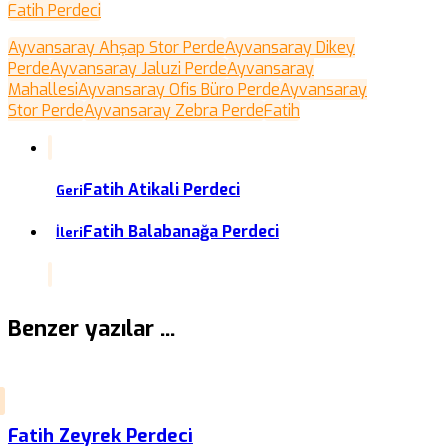
Fatih Perdeci
Ayvansaray Ahşap Stor Perde
Ayvansaray Dikey
Perde
Ayvansaray Jaluzi Perde
Ayvansaray
Mahallesi
Ayvansaray Ofis Büro Perde
Ayvansaray
Stor Perde
Ayvansaray Zebra Perde
Fatih
Fatih Atikali Perdeci
Geri
Fatih Balabanağa Perdeci
İleri
Benzer yazılar ...
Fatih Zeyrek Perdeci