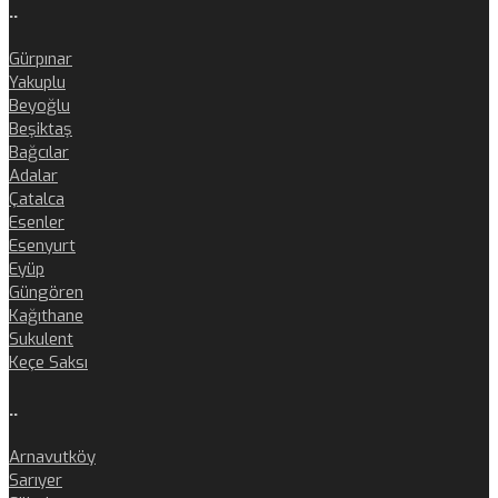
..
Gürpınar
Yakuplu
Beyoğlu
Beşiktaş
Bağcılar
Adalar
Çatalca
Esenler
Esenyurt
Eyüp
Güngören
Kağıthane
Sukulent
Keçe Saksı
..
Arnavutköy
Sarıyer