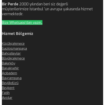
Bir Perde
2000 yılından beri siz değerli
müşterilerimize İstanbul ‘un avrupa yakasında hizmet
vermektedir.
Bize Whatsapp'dan yazın..
Hizmet Bölgemiz
Küçükçekmece
Gaziosmanpaşa
Bahçelievler
Büyükçekmece
Bakırköy
Başakşehir
Acıbadem
Bayrampaşa
Beylikdüzü
Beykent
Fatih
Avcılar