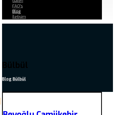
Galeri
FAQ’s
Blog
İletişim
Bülbül
Blog
Bülbül
Beyoğlu Camiikebir