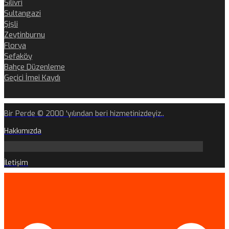
Silivri
Sultangazi
Şişli
Zeytinburnu
Florya
Sefaköy
Bahçe Düzenleme
Geçici İmei Kaydı
Bir Perde © 2000 'yılından beri hizmetinizdeyiz..
Hakkımızda
İletişim