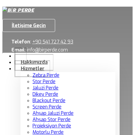
İletişime Geçin
Telefon
:
+90 541 727 42 93
Email
:
info@birperde.com
Hakkımızda
Hizmetler
Zebra Perde
Stor Perde
Jaluzi Perde
Dikey Perde
Blackout Perde
Screen Perde
Ahşap Jaluzi Perde
Ahşap Stor Perde
Projeksiyon Perde
Motorlu Perde