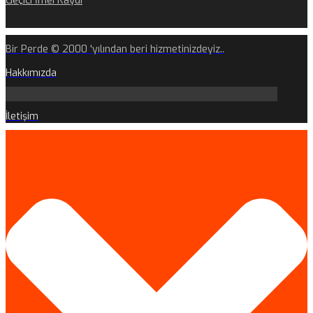
Geçici İmei Kaydı
Bir Perde © 2000 'yılından beri hizmetinizdeyiz..
Hakkımızda
İletişim