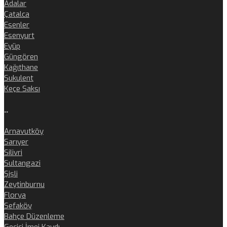
Adalar
Çatalca
Esenler
Esenyurt
Eyüp
Güngören
Kağıthane
Sukulent
Keçe Saksı
..
Arnavutköy
Sarıyer
Silivri
Sultangazi
Şişli
Zeytinburnu
Florya
Sefaköy
Bahçe Düzenleme