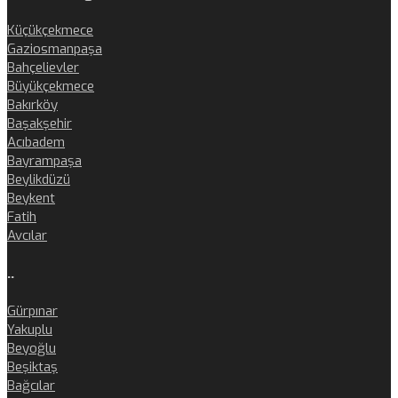
Küçükçekmece
Gaziosmanpaşa
Bahçelievler
Büyükçekmece
Bakırköy
Başakşehir
Acıbadem
Bayrampaşa
Beylikdüzü
Beykent
Fatih
Avcılar
..
Gürpınar
Yakuplu
Beyoğlu
Beşiktaş
Bağcılar