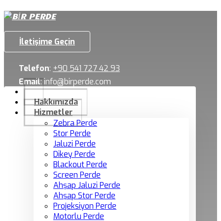
İletişime Geçin
Telefon
:
+90 541 727 42 93
Email
:
info@birperde.com
Hakkımızda
Hizmetler
Zebra Perde
Stor Perde
Jaluzi Perde
Dikey Perde
Blackout Perde
Screen Perde
Ahşap Jaluzi Perde
Ahşap Stor Perde
Projeksiyon Perde
Motorlu Perde