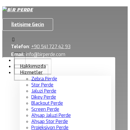
İletişime Geçin
Telefon
:
+90 541 727 42 93
Email
:
info@birperde.com
Hakkımızda
Hizmetler
Zebra Perde
Stor Perde
Jaluzi Perde
Dikey Perde
Blackout Perde
Screen Perde
Ahşap Jaluzi Perde
Ahşap Stor Perde
Projeksiyon Perde