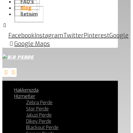
FAQ’s
Blog
İletişim
Facebook
Instagram
Twitter
Pinterest
Google
Google Maps
Hakkımızda
Hizmetler
Zebra Perde
Stor Perde
Jaluzi Perde
Dikey Perde
Blackout Perde