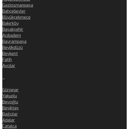
Gaziosmanpaşa
Bahçelievler
Büyükçekmece
Bakırköy
Başakşehir
Acıbadem
Bayrampaşa
Beylikdüzü
Beykent
Fatih
Avcılar
..
Gürpınar
Yakuplu
Beyoğlu
Beşiktaş
Bağcılar
Adalar
Çatalca