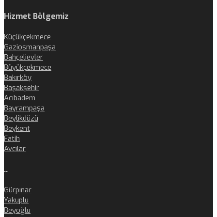
Hizmet Bölgemiz
Küçükçekmece
Gaziosmanpaşa
Bahçelievler
Büyükçekmece
Bakırköy
Başakşehir
Acıbadem
Bayrampaşa
Beylikdüzü
Beykent
Fatih
Avcılar
..
Gürpınar
Yakuplu
Beyoğlu