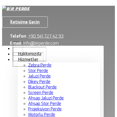
İletişime Geçin
Telefon
:
+90 541 727 42 93
Email
:
info@birperde.com
Hakkımızda
Hizmetler
Zebra Perde
Stor Perde
Jaluzi Perde
Dikey Perde
Blackout Perde
Screen Perde
Ahşap Jaluzi Perde
Ahşap Stor Perde
Projeksiyon Perde
Motorlu Perde