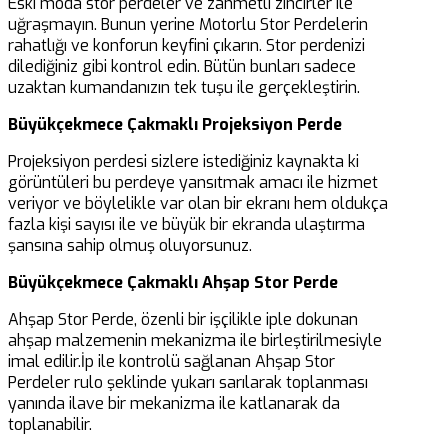
Eski moda stor perdeler ve zahmetli zincirler ile
uğraşmayın. Bunun yerine Motorlu Stor Perdelerin
rahatlığı ve konforun keyfini çıkarın. Stor perdenizi
dilediğiniz gibi kontrol edin. Bütün bunları sadece
uzaktan kumandanızın tek tuşu ile gerçekleştirin.
Büyükçekmece Çakmaklı Projeksiyon Perde
Projeksiyon perdesi sizlere istediğiniz kaynakta ki
görüntüleri bu perdeye yansıtmak amacı ile hizmet
veriyor ve böylelikle var olan bir ekranı hem oldukça
fazla kişi sayısı ile ve büyük bir ekranda ulaştırma
şansına sahip olmuş oluyorsunuz.
Büyükçekmece Çakmaklı Ahşap Stor Perde
Ahşap Stor Perde, özenli bir işçilikle iple dokunan
ahşap malzemenin mekanizma ile birleştirilmesiyle
imal edilir.İp ile kontrolü sağlanan Ahşap Stor
Perdeler rulo şeklinde yukarı sarılarak toplanması
yanında ilave bir mekanizma ile katlanarak da
toplanabilir.