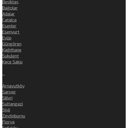
Beşiktaş
Bağcılar
Adalar
Çatalca
Esenler
Esenyurt
Eyüp
Güngören
Kağıthane
Sukulent
Keçe Saksı
..
Arnavutköy
Sarıyer
Silivri
Sultangazi
Şişli
Zeytinburnu
Florya