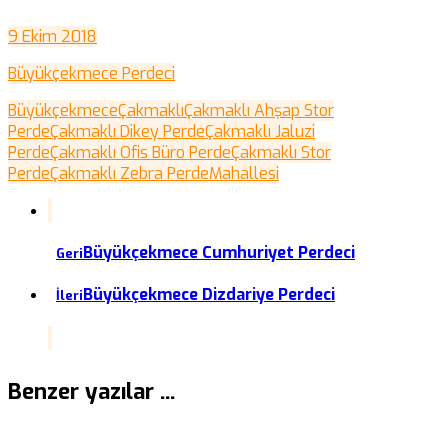
9 Ekim 2018
Büyükçekmece Perdeci
Büyükçekmece
Çakmaklı
Çakmaklı Ahşap Stor
Perde
Çakmaklı Dikey Perde
Çakmaklı Jaluzi
Perde
Çakmaklı Ofis Büro Perde
Çakmaklı Stor
Perde
Çakmaklı Zebra Perde
Mahallesi
Büyükçekmece Cumhuriyet Perdeci
Geri
Büyükçekmece Dizdariye Perdeci
İleri
Benzer yazılar ...