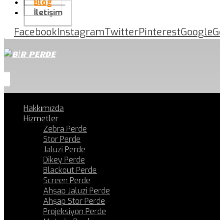
Blog
İletişim
Facebook
Instagram
Twitter
Pinterest
Google
G
Hakkımızda
Hizmetler
Zebra Perde
Stor Perde
Jaluzi Perde
Dikey Perde
Blackout Perde
Screen Perde
Ahşap Jaluzi Perde
Ahşap Stor Perde
Projeksiyon Perde