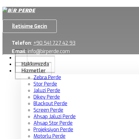
İletişime Geçin
Telefon
:
+90 541 727 42 93
Email
:
info@birperde.com
Hakkımızda
Hizmetler
Zebra Perde
Stor Perde
Jaluzi Perde
Dikey Perde
Blackout Perde
Screen Perde
Ahşap Jaluzi Perde
Ahşap Stor Perde
Projeksiyon Perde
Motorlu Perde