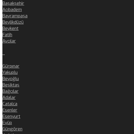
Başakşehir
Acıbadem
Bayrampaşa
Beylikdüzü
Beykent
Fatih
Avcılar
..
Gürpınar
Yakuplu
Beyoğlu
Beşiktaş
Bağcılar
Adalar
Çatalca
Esenler
Esenyurt
Eyüp
Güngören