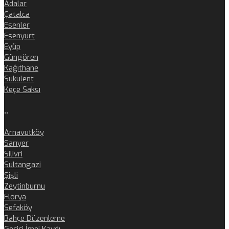
Adalar
Çatalca
Esenler
Esenyurt
Eyüp
Güngören
Kağıthane
Sukulent
Keçe Saksı
..
Arnavutköy
Sarıyer
Silivri
Sultangazi
Şişli
Zeytinburnu
Florya
Sefaköy
Bahçe Düzenleme