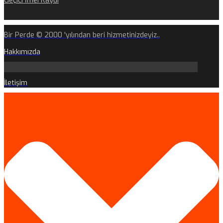
Geçici İmei Kaydı
Bir Perde © 2000 'yılından beri hizmetinizdeyiz..
Hakkımızda
İletişim