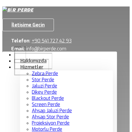
İletişime Geçin
Telefon
:
+90 541 727 42 93
Email
:
info@birperde.com
Hakkımızda
Hizmetler
Zebra Perde
Stor Perde
Jaluzi Perde
Dikey Perde
Blackout Perde
Screen Perde
Ahşap Jaluzi Perde
Ahşap Stor Perde
Projeksiyon Perde
Motorlu Perde