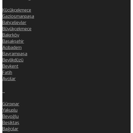
Küçükçekmece
Gaziosmanpaşa
Bahçelievler
Büyükçekmece
Bakırköy
Başakşehir
Acıbadem
Bayrampaşa
Beylikdüzü
Beykent
Fatih
Avcılar
..
Gürpınar
Yakuplu
Beyoğlu
Beşiktaş
Bağcılar