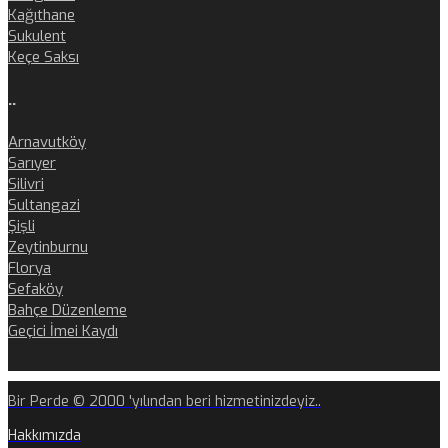
Kağıthane
Sukulent
Keçe Saksı
..
Arnavutköy
Sarıyer
Silivri
Sultangazi
Şişli
Zeytinburnu
Florya
Sefaköy
Bahçe Düzenleme
Geçici İmei Kaydı
Bir Perde © 2000 'yılından beri hizmetinizdeyiz..
Hakkımızda