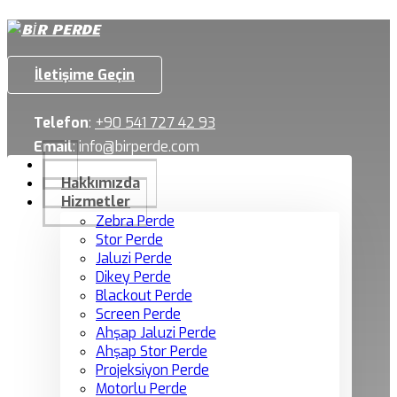
İletişime Geçin
Telefon
:
+90 541 727 42 93
Email
:
info@birperde.com
Hakkımızda
Hizmetler
Zebra Perde
Stor Perde
Jaluzi Perde
Dikey Perde
Blackout Perde
Screen Perde
Ahşap Jaluzi Perde
Ahşap Stor Perde
Projeksiyon Perde
Motorlu Perde