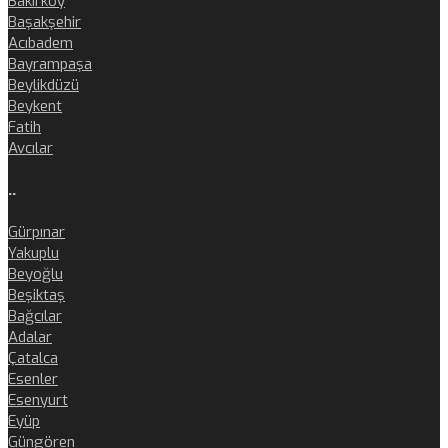
Bakırköy
Başakşehir
Acıbadem
Bayrampaşa
Beylikdüzü
Beykent
Fatih
Avcılar
..
Gürpınar
Yakuplu
Beyoğlu
Beşiktaş
Bağcılar
Adalar
Çatalca
Esenler
Esenyurt
Eyüp
Güngören