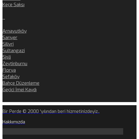
Keçe Saksı
..
Arnavutköy
Sarıyer
Silivri
Sultangazi
Şişli
Zeytinburnu
Florya
Sefaköy
Bahçe Düzenleme
Geçici İmei Kaydı
Bir Perde © 2000 'yılından beri hizmetinizdeyiz..
Hakkımızda