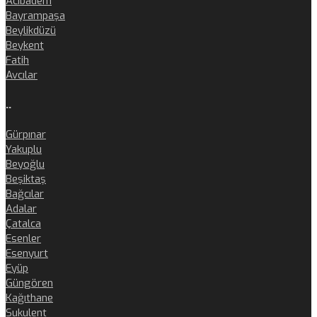
Acıbadem
Bayrampaşa
Beylikdüzü
Beykent
Fatih
Avcılar
..
Gürpınar
Yakuplu
Beyoğlu
Beşiktaş
Bağcılar
Adalar
Çatalca
Esenler
Esenyurt
Eyüp
Güngören
Kağıthane
Sukulent