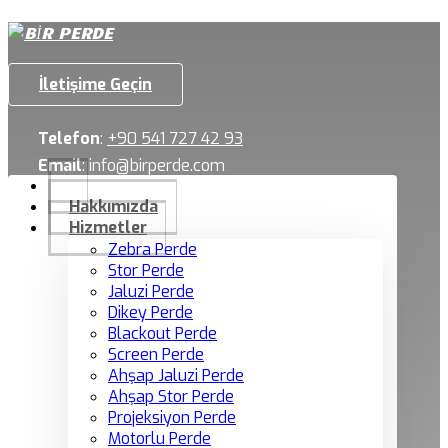
İletişime Geçin
Telefon
:
+90 541 727 42 93
Email
:
info@birperde.com
Hakkımızda
Hizmetler
Zebra Perde
Stor Perde
Jaluzi Perde
Dikey Perde
Blackout Perde
Screen Perde
Ahşap Jaluzi Perde
Ahşap Stor Perde
Projeksiyon Perde
Motorlu Perde