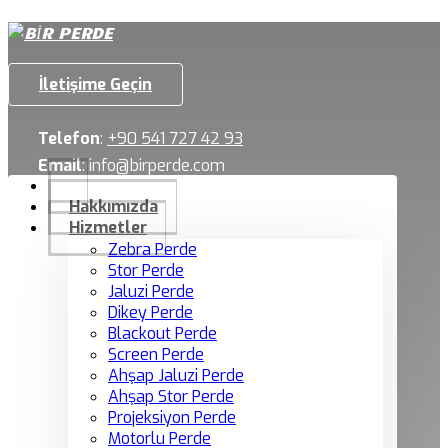
İletişime Geçin
Telefon
:
+90 541 727 42 93
Email
:
info@birperde.com
Hakkımızda
Hizmetler
Zebra Perde
Stor Perde
Jaluzi Perde
Dikey Perde
Blackout Perde
Screen Perde
Ahşap Jaluzi Perde
Ahşap Stor Perde
Projeksiyon Perde
Motorlu Perde