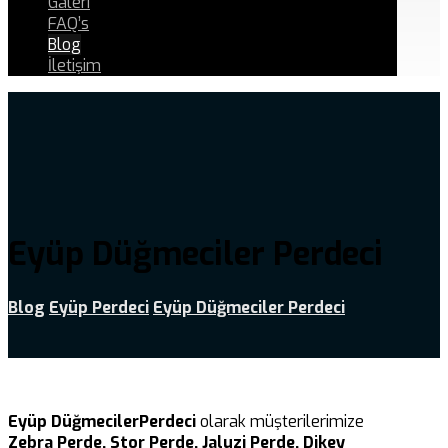
Galeri
FAQ’s
Blog
İletişim
Eyüp Düğmeciler Perdeci
Blog
Eyüp Perdeci
Eyüp Düğmeciler Perdeci
Eyüp DüğmecilerPerdeci
olarak müşterilerimize
Zebra Perde, Stor Perde, Jaluzi Perde, Dikey