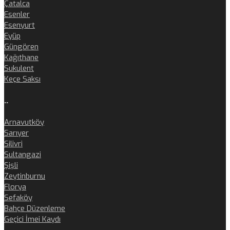
Çatalca
Esenler
Esenyurt
Eyüp
Güngören
Kağıthane
Sukulent
Keçe Saksı
..
Arnavutköy
Sarıyer
Silivri
Sultangazi
Şişli
Zeytinburnu
Florya
Sefaköy
Bahçe Düzenleme
Geçici İmei Kaydı