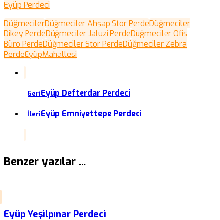
Eyüp Perdeci
Düğmeciler
Düğmeciler Ahşap Stor Perde
Düğmeciler
Dikey Perde
Düğmeciler Jaluzi Perde
Düğmeciler Ofis
Büro Perde
Düğmeciler Stor Perde
Düğmeciler Zebra
Perde
Eyüp
Mahallesi
Eyüp Defterdar Perdeci
Geri
Eyüp Emniyettepe Perdeci
İleri
Benzer yazılar ...
Eyüp Yeşilpınar Perdeci