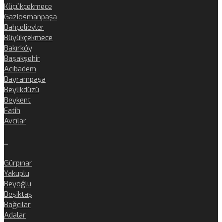
Küçükçekmece
Gaziosmanpaşa
Bahçelievler
Büyükçekmece
Bakırköy
Başakşehir
Acıbadem
Bayrampaşa
Beylikdüzü
Beykent
Fatih
Avcılar
..
Gürpınar
Yakuplu
Beyoğlu
Beşiktaş
Bağcılar
Adalar