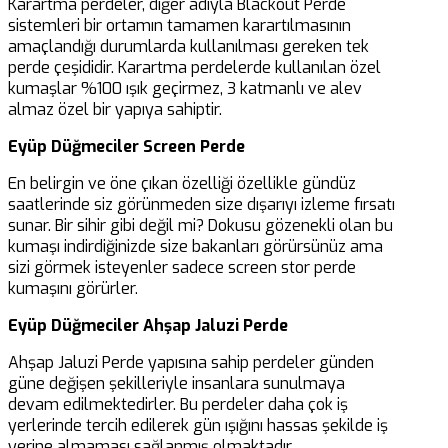
Karartma perdeler, diğer adıyla Blackout Perde
sistemleri bir ortamın tamamen karartılmasının
amaçlandığı durumlarda kullanılması gereken tek
perde çeşididir. Karartma perdelerde kullanılan özel
kumaşlar %100 ışık geçirmez, 3 katmanlı ve alev
almaz özel bir yapıya sahiptir.
Eyüp Düğmeciler Screen Perde
En belirgin ve öne çıkan özelliği özellikle gündüz
saatlerinde siz görünmeden size dışarıyı izleme fırsatı
sunar. Bir sihir gibi değil mi? Dokusu gözenekli olan bu
kumaşı indirdiğinizde size bakanları görürsünüz ama
sizi görmek isteyenler sadece screen stor perde
kumaşını görürler.
Eyüp Düğmeciler Ahşap Jaluzi Perde
Ahşap Jaluzi Perde yapısına sahip perdeler günden
güne değişen şekilleriyle insanlara sunulmaya
devam edilmektedirler. Bu perdeler daha çok iş
yerlerinde tercih edilerek gün ışığını hassas şekilde iş
yerine almaması sağlanmış olmaktadır.