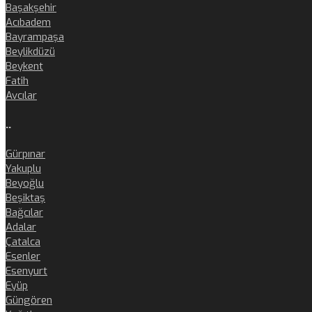
Başakşehir
Acıbadem
Bayrampaşa
Beylikdüzü
Beykent
Fatih
Avcılar
..
Gürpınar
Yakuplu
Beyoğlu
Beşiktaş
Bağcılar
Adalar
Çatalca
Esenler
Esenyurt
Eyüp
Güngören