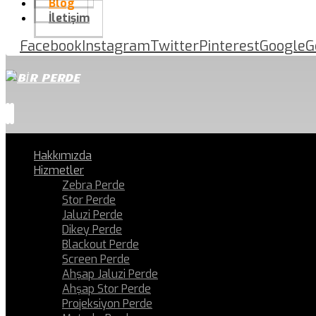
Blog
İletişim
Facebook
Instagram
Twitter
Pinterest
Google
G
Hakkımızda
Hizmetler
Zebra Perde
Stor Perde
Jaluzi Perde
Dikey Perde
Blackout Perde
Screen Perde
Ahşap Jaluzi Perde
Ahşap Stor Perde
Projeksiyon Perde