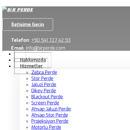
İletişime Geçin
Telefon
:
+90 541 727 42 93
Email
:
info@birperde.com
Hakkımızda
Hizmetler
Zebra Perde
Stor Perde
Jaluzi Perde
Dikey Perde
Blackout Perde
Screen Perde
Ahşap Jaluzi Perde
Ahşap Stor Perde
Projeksiyon Perde
Motorlu Perde