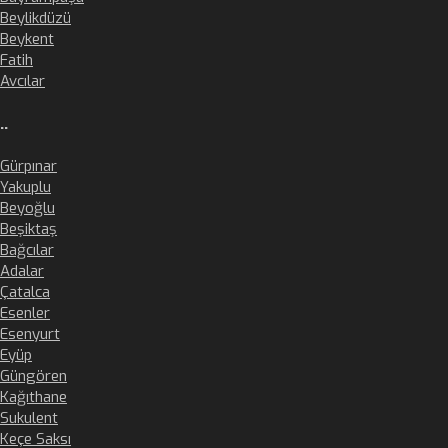
Beylikdüzü
Beykent
Fatih
Avcılar
..
Gürpınar
Yakuplu
Beyoğlu
Beşiktaş
Bağcılar
Adalar
Çatalca
Esenler
Esenyurt
Eyüp
Güngören
Kağıthane
Sukulent
Keçe Saksı