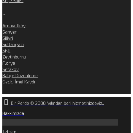
Keçe Saksı
..
Arnavutköy
Sarıyer
Silivri
Sultangazi
Şişli
Zeytinburnu
Florya
Sefaköy
Bahçe Düzenleme
Geçici İmei Kaydı
Bir Perde © 2000 'yılından beri hizmetinizdeyiz..
Hakkımızda
İletişim