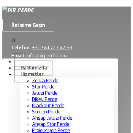
İletişime Geçin
Telefon
:
+90 541 727 42 93
Email
:
info@birperde.com
Hakkımızda
Hizmetler
Zebra Perde
Stor Perde
Jaluzi Perde
Dikey Perde
Blackout Perde
Screen Perde
Ahşap Jaluzi Perde
Ahşap Stor Perde
Projeksiyon Perde