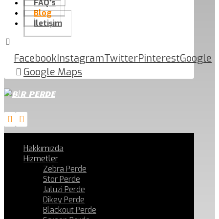
FAQ’s
Blog
İletişim
Facebook
Instagram
Twitter
Pinterest
Google
Google Maps
Hakkımızda
Hizmetler
Zebra Perde
Stor Perde
Jaluzi Perde
Dikey Perde
Blackout Perde