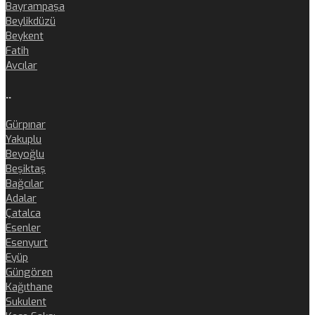
Bayrampaşa
Beylikdüzü
Beykent
Fatih
Avcılar
..
Gürpınar
Yakuplu
Beyoğlu
Beşiktaş
Bağcılar
Adalar
Çatalca
Esenler
Esenyurt
Eyüp
Güngören
Kağıthane
Sukulent