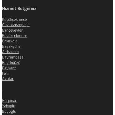
Hizmet Bölgemiz
Küçükçekmece
Gaziosmanpaşa
Bahçelievler
Büyükçekmece
Bakırköy
Başakşehir
Acıbadem
Bayrampaşa
Beylikdüzü
Beykent
Fatih
Avcılar
..
Gürpınar
Yakuplu
Beyoğlu