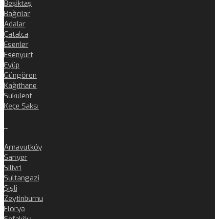
Beşiktaş
Bağcılar
Adalar
Çatalca
Esenler
Esenyurt
Eyüp
Güngören
Kağıthane
Sukulent
Keçe Saksı
..
Arnavutköy
Sarıyer
Silivri
Sultangazi
Şişli
Zeytinburnu
Florya