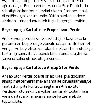
Eski moda stor perdeler ve zahmetli zincirler ile
uğraşmayın. Bunun yerine Motorlu Stor Perdelerin
rahatlığı ve konforun keyfini çıkarın. Stor perdenizi
dilediğiniz gibi kontrol edin. Bütün bunları sadece
uzaktan kumandanızın tek tuşu ile gerçekleştirin.
Bayrampaşa Kartaltepe Projeksiyon Perde
Projeksiyon perdesi sizlere istediğiniz kaynakta ki
görüntüleri bu perdeye yansıtmak amacı ile hizmet
veriyor ve böylelikle var olan bir ekranı hem oldukça
fazla kişi sayısı ile ve büyük bir ekranda ulaştırma
şansına sahip olmuş oluyorsunuz.
Bayrampaşa Kartaltepe Ahşap Stor Perde
Ahşap Stor Perde, özenli bir işçilikle iple dokunan
ahşap malzemenin mekanizma ile birleştirilmesiyle
imal edilir.İp ile kontrolü sağlanan Ahşap Stor
Perdeler rulo şeklinde yukarı sarılarak toplanması
yanında ilave bir mekanizma ile katlanarak da
toplanabilir.