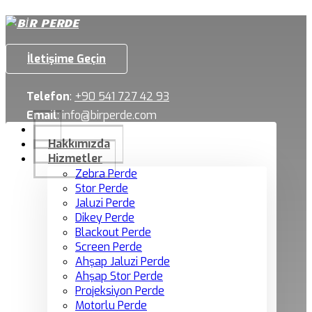
İletişime Geçin
Telefon
:
+90 541 727 42 93
Email
:
info@birperde.com
Hakkımızda
Hizmetler
Zebra Perde
Stor Perde
Jaluzi Perde
Dikey Perde
Blackout Perde
Screen Perde
Ahşap Jaluzi Perde
Ahşap Stor Perde
Projeksiyon Perde
Motorlu Perde