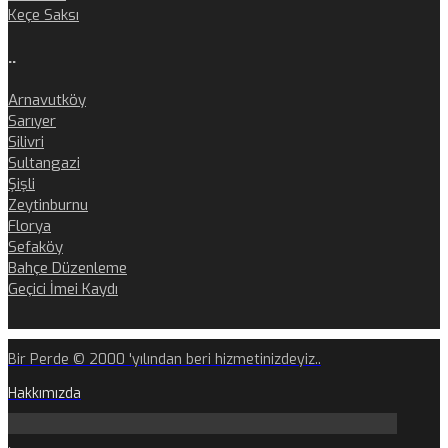
Keçe Saksı
..
Arnavutköy
Sarıyer
Silivri
Sultangazi
Şişli
Zeytinburnu
Florya
Sefaköy
Bahçe Düzenleme
Geçici İmei Kaydı
Bir Perde © 2000 'yılından beri hizmetinizdeyiz..
Hakkımızda