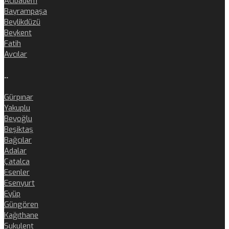
Acıbadem
Bayrampaşa
Beylikdüzü
Beykent
Fatih
Avcılar
..
Gürpınar
Yakuplu
Beyoğlu
Beşiktaş
Bağcılar
Adalar
Çatalca
Esenler
Esenyurt
Eyüp
Güngören
Kağıthane
Sukulent