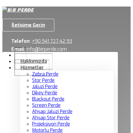
İletişime Geçin
Telefon
:
+90 541 727 42 93
Email
:
info@birperde.com
Hakkımızda
Hizmetler
Zebra Perde
Stor Perde
Jaluzi Perde
Dikey Perde
Blackout Perde
Screen Perde
Ahşap Jaluzi Perde
Ahşap Stor Perde
Projeksiyon Perde
Motorlu Perde