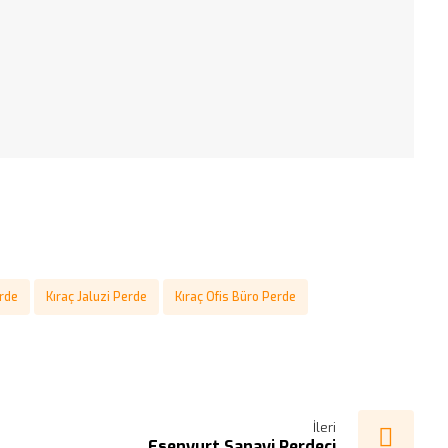
erde
Kıraç Jaluzi Perde
Kıraç Ofis Büro Perde
İleri
Esenyurt Sanayi Perdeci