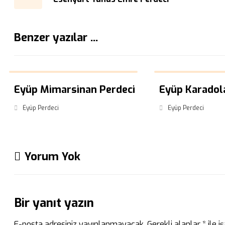
Benzer yazılar ...
Eyüp Mimarsinan Perdeci
Eyüp Karadol
Eyüp Perdeci
Eyüp Perdeci
Yorum Yok
Bir yanıt yazın
E-posta adresiniz yayınlanmayacak.
Gerekli alanlar
*
ile i