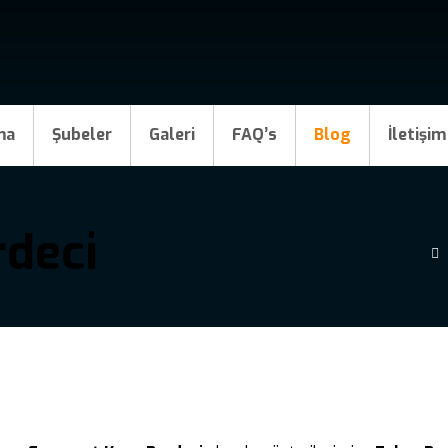
ma
Şubeler
Galeri
FAQ’s
Blog
İletişim
rdeci