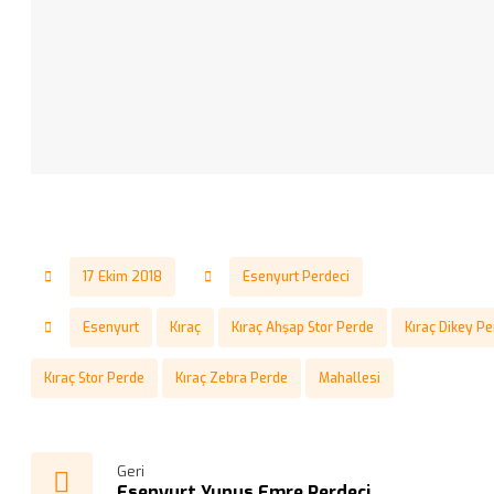
17 Ekim 2018
Esenyurt Perdeci
Esenyurt
Kıraç
Kıraç Ahşap Stor Perde
Kıraç Dikey P
Kıraç Stor Perde
Kıraç Zebra Perde
Mahallesi
Geri
Esenyurt Yunus Emre Perdeci