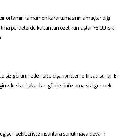
i bir ortamın tamamen karartılmasının amaçlandığı
artma perdelerde kullanılan özel kumaşlar %100 ışık
r.
de siz görünmeden size dışarıyı izleme fırsatı sunar. Bir
diğinizde size bakanları görürsünüz ama sizi görmek
değişen şekilleriyle insanlara sunulmaya devam