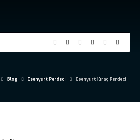
Telefon
:
+90 541 727 42 93
Email
:
info@birperde.com
Blog
Esenyurt Perdeci
Esenyurt Kıraç Perdeci