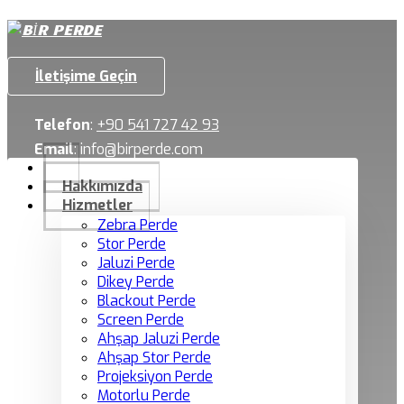
İletişime Geçin
Telefon
:
+90 541 727 42 93
Email
:
info@birperde.com
Hakkımızda
Hizmetler
Zebra Perde
Stor Perde
Jaluzi Perde
Dikey Perde
Blackout Perde
Screen Perde
Ahşap Jaluzi Perde
Ahşap Stor Perde
Projeksiyon Perde
Motorlu Perde