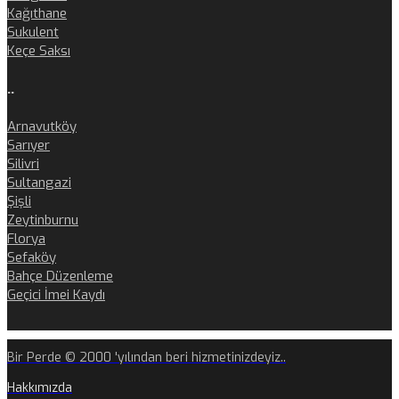
Kağıthane
Sukulent
Keçe Saksı
..
Arnavutköy
Sarıyer
Silivri
Sultangazi
Şişli
Zeytinburnu
Florya
Sefaköy
Bahçe Düzenleme
Geçici İmei Kaydı
Bir Perde © 2000 'yılından beri hizmetinizdeyiz..
Hakkımızda