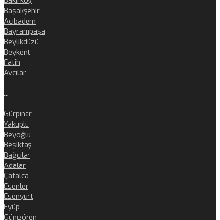
Bakırköy
Başakşehir
Acıbadem
Bayrampaşa
Beylikdüzü
Beykent
Fatih
Avcılar
..
Gürpınar
Yakuplu
Beyoğlu
Beşiktaş
Bağcılar
Adalar
Çatalca
Esenler
Esenyurt
Eyüp
Güngören