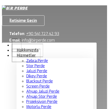
İletişime Geçin
Telefon
:
+90 541 727 42 93
Email
:
info@birperde.com
Hakkımızda
Hizmetler
Zebra Perde
Stor Perde
Jaluzi Perde
Dikey Perde
Blackout Perde
Screen Perde
Ahşap Jaluzi Perde
Ahşap Stor Perde
Projeksiyon Perde
Motorlu Perde