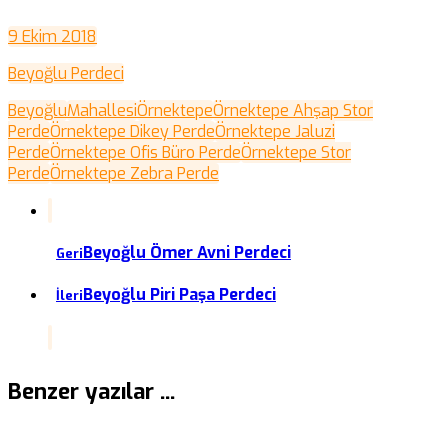
9 Ekim 2018
Beyoğlu Perdeci
Beyoğlu
Mahallesi
Örnektepe
Örnektepe Ahşap Stor
Perde
Örnektepe Dikey Perde
Örnektepe Jaluzi
Perde
Örnektepe Ofis Büro Perde
Örnektepe Stor
Perde
Örnektepe Zebra Perde
Beyoğlu Ömer Avni Perdeci
Geri
Beyoğlu Piri Paşa Perdeci
İleri
Benzer yazılar ...