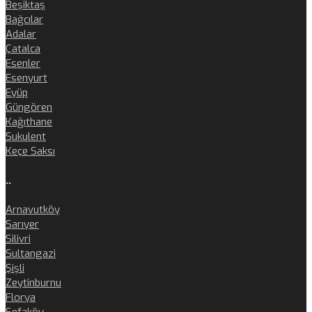
Beşiktaş
Bağcılar
Adalar
Çatalca
Esenler
Esenyurt
Eyüp
Güngören
Kağıthane
Sukulent
Keçe Saksı
..
Arnavutköy
Sarıyer
Silivri
Sultangazi
Şişli
Zeytinburnu
Florya