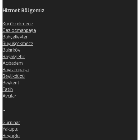
Hizmet Bölgemiz
Küçükçekmece
Gaziosmanpaşa
Bahçelievler
Büyükçekmece
Bakırköy
Başakşehir
Acıbadem
Bayrampaşa
Beylikdüzü
Beykent
Fatih
Avcılar
..
Gürpınar
Yakuplu
Beyoğlu