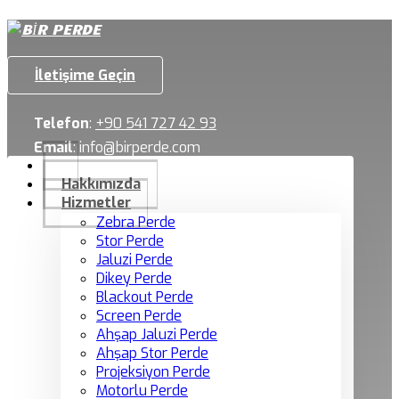
İletişime Geçin
Telefon
:
+90 541 727 42 93
Email
:
info@birperde.com
Hakkımızda
Hizmetler
Zebra Perde
Stor Perde
Jaluzi Perde
Dikey Perde
Blackout Perde
Screen Perde
Ahşap Jaluzi Perde
Ahşap Stor Perde
Projeksiyon Perde
Motorlu Perde