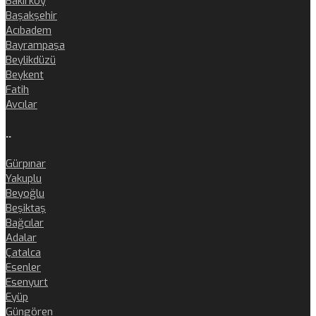
Bakırköy
Başakşehir
Acıbadem
Bayrampaşa
Beylikdüzü
Beykent
Fatih
Avcılar
..
Gürpınar
Yakuplu
Beyoğlu
Beşiktaş
Bağcılar
Adalar
Çatalca
Esenler
Esenyurt
Eyüp
Güngören