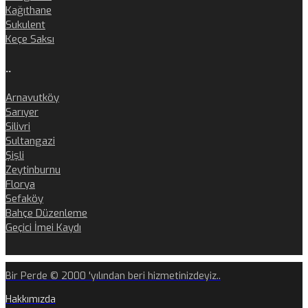
Kağıthane
Sukulent
Keçe Saksı
..
Arnavutköy
Sarıyer
Silivri
Sultangazi
Şişli
Zeytinburnu
Florya
Sefaköy
Bahçe Düzenleme
Geçici İmei Kaydı
Bir Perde © 2000 'yılından beri hizmetinizdeyiz..
Hakkımızda