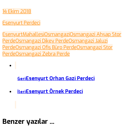
14 Ekim 2018
Esenyurt Perdeci
Esenyurt
Mahallesi
Osmangazi
Osmangazi Ahşap Stor
Perde
Osmangazi Dikey Perde
Osmangazi Jaluzi
Perde
Osmangazi Ofis Büro Perde
Osmangazi Stor
Perde
Osmangazi Zebra Perde
Esenyurt Orhan Gazi Perdeci
Geri
Esenyurt Örnek Perdeci
İleri
Benzer yazılar ...