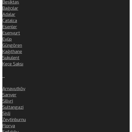
Beşiktaş
Bağcılar
Adalar
Çatalca
Esenler
Esenyurt
Eyüp
Güngören
Kağıthane
Sukulent
Keçe Saksı
..
Arnavutköy
Sarıyer
Silivri
Sultangazi
Şişli
Zeytinburnu
Florya