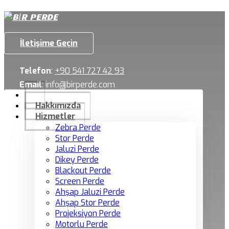
İletişime Geçin
Telefon
:
+90 541 727 42 93
Email
:
info@birperde.com
Hakkımızda
Hizmetler
Zebra Perde
Stor Perde
Jaluzi Perde
Dikey Perde
Blackout Perde
Screen Perde
Ahşap Jaluzi Perde
Ahşap Stor Perde
Projeksiyon Perde
Motorlu Perde