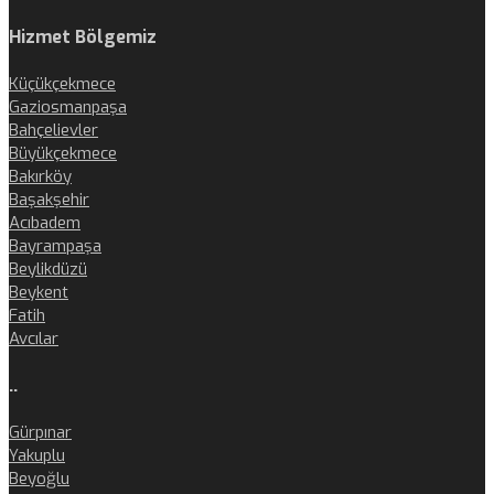
Hizmet Bölgemiz
Küçükçekmece
Gaziosmanpaşa
Bahçelievler
Büyükçekmece
Bakırköy
Başakşehir
Acıbadem
Bayrampaşa
Beylikdüzü
Beykent
Fatih
Avcılar
..
Gürpınar
Yakuplu
Beyoğlu