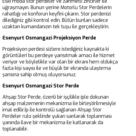
Eski moda stor perdeler ve zahmetli zincirler ile
uğraşmayın. Bunun yerine Motorlu Stor Perdelerin
rahatlığı ve konforun keyfini çıkarın. Stor perdenizi
dilediğiniz gibi kontrol edin. Bütün bunları sadece
uzaktan kumandanızın tek tuşu ile gerçekleştirin.
Esenyurt Osmangazi Projeksiyon Perde
Projeksiyon perdesi sizlere istediğiniz kaynakta ki
görüntüleri bu perdeye yansıtmak amacı ile hizmet
veriyor ve böylelikle var olan bir ekranı hem oldukça
fazla kişi sayısı ile ve büyük bir ekranda ulaştırma
şansına sahip olmuş oluyorsunuz.
Esenyurt Osmangazi Stor Perde
Ahşap Stor Perde, özenli bir işçilikle iple dokunan
ahşap malzemenin mekanizma ile birleştirilmesiyle
imal edilir.İp ile kontrolü sağlanan Ahşap Stor
Perdeler rulo şeklinde yukarı sarılarak toplanması
yanında ilave bir mekanizma ile katlanarak da
toplanabilir.