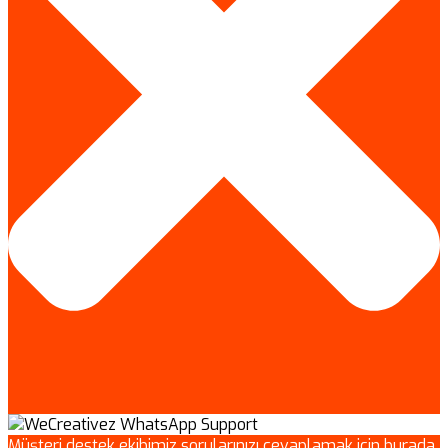
Müşteri destek ekibimiz sorularınızı cevaplamak için burada.