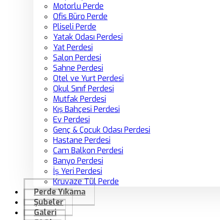
Motorlu Perde
Ofis Büro Perde
Pliseli Perde
Yatak Odası Perdesi
Yat Perdesi
Salon Perdesi
Sahne Perdesi
Otel ve Yurt Perdesi
Okul Sınıf Perdesi
Mutfak Perdesi
Kış Bahçesi Perdesi
Ev Perdesi
Genç & Çocuk Odası Perdesi
Hastane Perdesi
Cam Balkon Perdesi
Banyo Perdesi
İş Yeri Perdesi
Kruvaze Tül Perde
Perde Yıkama
Şubeler
Galeri