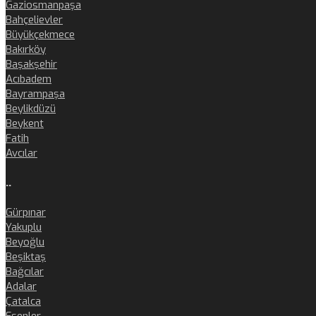
Gaziosmanpaşa
Bahçelievler
Büyükçekmece
Bakırköy
Başakşehir
Acıbadem
Bayrampaşa
Beylikdüzü
Beykent
Fatih
Avcılar
..
Gürpınar
Yakuplu
Beyoğlu
Beşiktaş
Bağcılar
Adalar
Çatalca