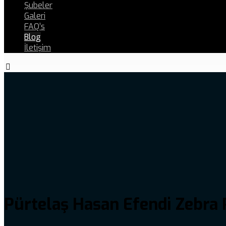
Şubeler
Galeri
FAQ’s
Blog
İletişim
Pürtelaş Hasan Efendi Zebra 