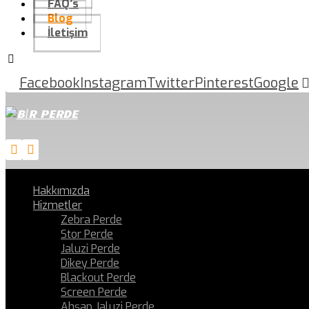
FAQ’s
Blog
İletişim
Facebook
Instagram
Twitter
Pinterest
Google
Hakkımızda
Hizmetler
Zebra Perde
Stor Perde
Jaluzi Perde
Dikey Perde
Blackout Perde
Screen Perde
Ahşap Jaluzi Perde