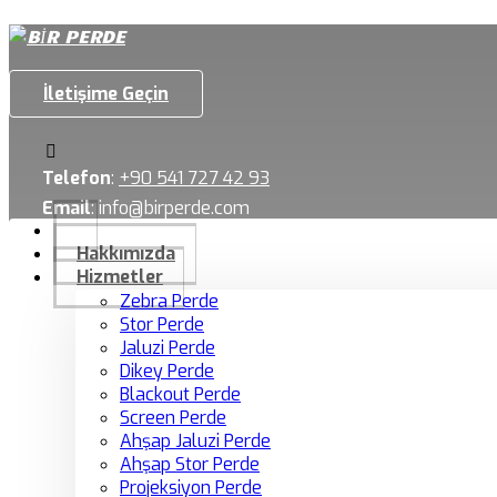
İletişime Geçin
Telefon
:
+90 541 727 42 93
Email
:
info@birperde.com
Hakkımızda
Hizmetler
Zebra Perde
Stor Perde
Jaluzi Perde
Dikey Perde
Blackout Perde
Screen Perde
Ahşap Jaluzi Perde
Ahşap Stor Perde
Projeksiyon Perde