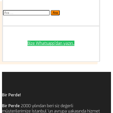
Arama:
Bize Whatsapp'dan yazın..
Bir Perde!
Bir Perde
2000 yılından beri siz değerli
müşterilerimize İstanbul ‘un avrupa yakasında hizmet