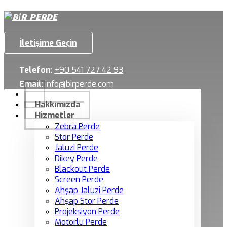
İletişime Geçin
Telefon
:
+90 541 727 42 93
Email
:
info@birperde.com
Hakkımızda
Hizmetler
Zebra Perde
Stor Perde
Jaluzi Perde
Dikey Perde
Blackout Perde
Screen Perde
Ahşap Jaluzi Perde
Ahşap Stor Perde
Projeksiyon Perde
Motorlu Perde