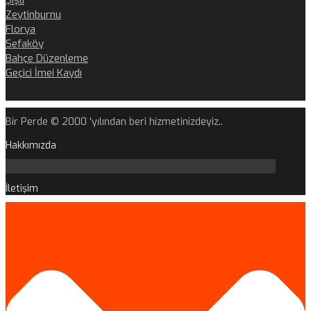
Şişli
Zeytinburnu
Florya
Sefaköy
Bahçe Düzenleme
Geçici İmei Kaydı
Bir Perde © 2000 'yılından beri hizmetinizdeyiz..
Hakkımızda
İletişim