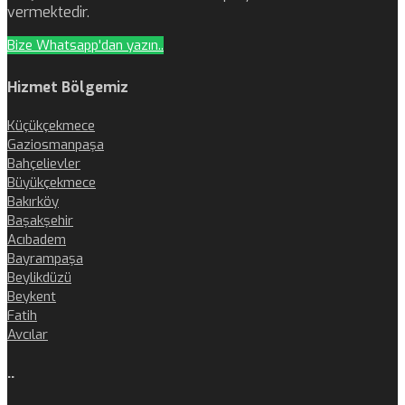
vermektedir.
Bize Whatsapp'dan yazın..
Hizmet Bölgemiz
Küçükçekmece
Gaziosmanpaşa
Bahçelievler
Büyükçekmece
Bakırköy
Başakşehir
Acıbadem
Bayrampaşa
Beylikdüzü
Beykent
Fatih
Avcılar
..