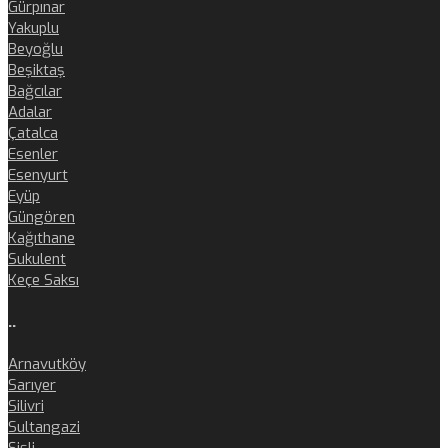
Gürpınar
Yakuplu
Beyoğlu
Beşiktaş
Bağcılar
Adalar
Çatalca
Esenler
Esenyurt
Eyüp
Güngören
Kağıthane
Sukulent
Keçe Saksı
..
Arnavutköy
Sarıyer
Silivri
Sultangazi