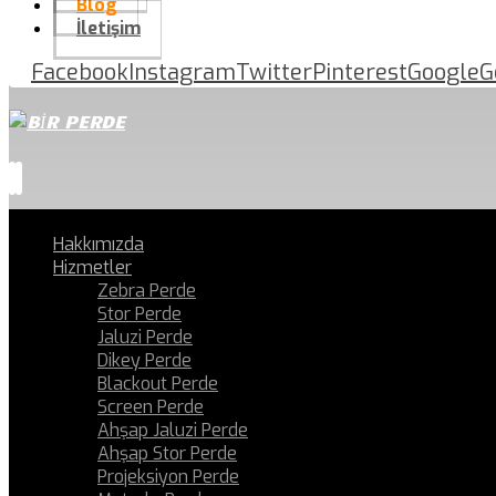
Blog
İletişim
Facebook
Instagram
Twitter
Pinterest
Google
G
Hakkımızda
Hizmetler
Zebra Perde
Stor Perde
Jaluzi Perde
Dikey Perde
Blackout Perde
Screen Perde
Ahşap Jaluzi Perde
Ahşap Stor Perde
Projeksiyon Perde