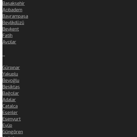
Başakşehir
Acıbadem
Bayrampaşa
Beylikdüzü
Beykent
Fatih
Avcılar
..
Gürpınar
Yakuplu
Beyoğlu
Beşiktaş
Bağcılar
Adalar
Çatalca
Esenler
Esenyurt
Eyüp
Güngören