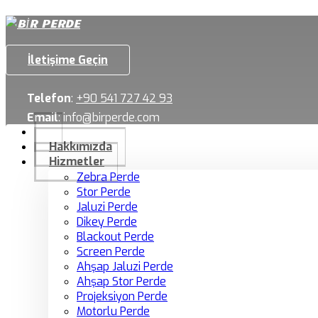
İletişime Geçin
Telefon
:
+90 541 727 42 93
Email
:
info@birperde.com
Hakkımızda
Hizmetler
Zebra Perde
Stor Perde
Jaluzi Perde
Dikey Perde
Blackout Perde
Screen Perde
Ahşap Jaluzi Perde
Ahşap Stor Perde
Projeksiyon Perde
Motorlu Perde